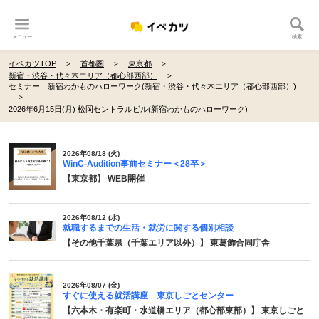
メニュー
検索
イベカツTOP
首都圏
東京都
新宿・渋谷・代々木エリア（都心部西部）
セミナー 新宿わかものハローワーク(新宿・渋谷・代々木エリア（都心部西部）)
2026年6月15日(月) 松岡セントラルビル(新宿わかものハローワーク)
2026年08/18 (火)
WinC-Audition事前セミナー＜28卒＞
【東京都】 WEB開催
2026年08/12 (水)
就職するまでの生活・就労に関する個別相談
【その他千葉県（千葉エリア以外）】 東葛飾合同庁舎
2026年08/07 (金)
すぐに使える就活講座 東京しごとセンター
【六本木・有楽町・水道橋エリア（都心部東部）】 東京しごと