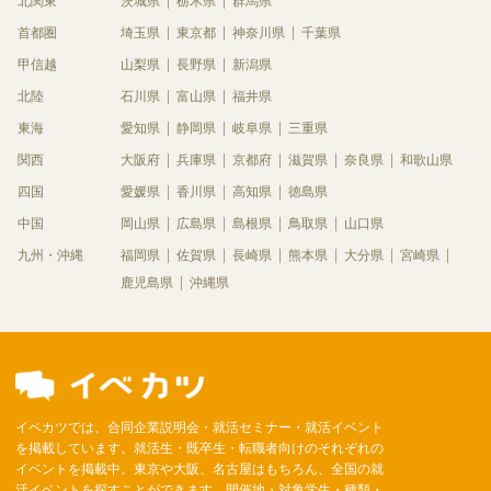
北関東
茨城県
栃木県
群馬県
首都圏
埼玉県
東京都
神奈川県
千葉県
甲信越
山梨県
長野県
新潟県
北陸
石川県
富山県
福井県
東海
愛知県
静岡県
岐阜県
三重県
関西
大阪府
兵庫県
京都府
滋賀県
奈良県
和歌山県
四国
愛媛県
香川県
高知県
徳島県
中国
岡山県
広島県
島根県
鳥取県
山口県
九州・沖縄
福岡県
佐賀県
長崎県
熊本県
大分県
宮崎県
鹿児島県
沖縄県
イベカツでは、合同企業説明会・就活セミナー・就活イベント
を掲載しています。就活生・既卒生・転職者向けのそれぞれの
イベントを掲載中。東京や大阪、名古屋はもちろん、全国の就
活イベントを探すことができます。開催地・対象学生・種類・