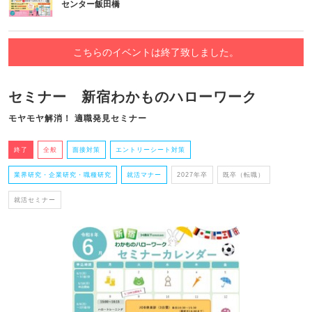
センター飯田橋
こちらのイベントは終了致しました。
セミナー 新宿わかものハローワーク
モヤモヤ解消！ 適職発見セミナー
終了
全般
面接対策
エントリーシート対策
業界研究・企業研究・職種研究
就活マナー
2027年卒
既卒（転職）
就活セミナー