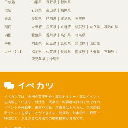
甲信越
山梨県
長野県
新潟県
北陸
石川県
富山県
福井県
東海
愛知県
静岡県
岐阜県
三重県
関西
大阪府
兵庫県
京都府
滋賀県
奈良県
和歌山県
四国
愛媛県
香川県
高知県
徳島県
中国
岡山県
広島県
島根県
鳥取県
山口県
九州・沖縄
福岡県
佐賀県
長崎県
熊本県
大分県
宮崎県
鹿児島県
沖縄県
イベカツでは、合同企業説明会・就活セミナー・就活イベント
を掲載しています。就活生・既卒生・転職者向けのそれぞれの
イベントを掲載中。東京や大阪、名古屋はもちろん、全国の就
活イベントを探すことができます。開催地・対象学生・種類・
特徴など、さまざまな方法での横断検索が可能です。