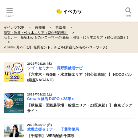
メニュー
検索
イベカツTOP
首都圏
東京都
新宿・渋谷・代々木エリア（都心部西部）
セミナー 新宿わかものハローワーク(新宿・渋谷・代々木エリア（都心部西部）)
2026年6月29日(月) 松岡セントラルビル(新宿わかものハローワーク)
2026年08/26 (水)
シゴトセミナー 長野県就活ナビ
【六本木・有楽町・水道橋エリア（都心部東部）】 NOCOビル
(銀座NAGANO)
2026年08/22 (土)
Growth 就活 DXPO＜28卒＞
【秋葉原・国際展示場・船堀エリア（23区東部）】 東京ビッグ
サイト
2026年08/17 (月)
就職支援セミナー 千葉労働局
【千葉県】 WEB配信 千葉県