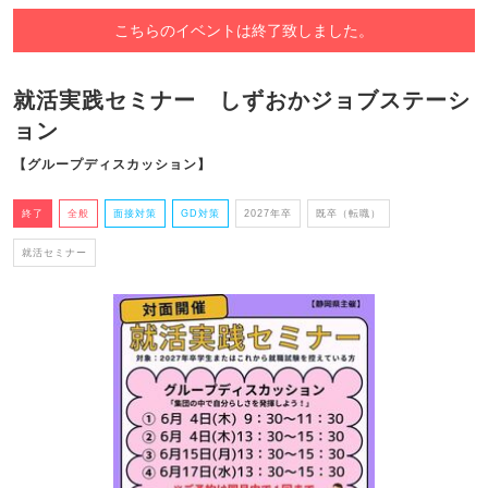
こちらのイベントは終了致しました。
就活実践セミナー しずおかジョブステーシ
ョン
【グループディスカッション】
終了
全般
面接対策
GD対策
2027年卒
既卒（転職）
就活セミナー