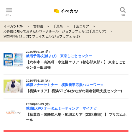
メニュー
検索
イベカツTOP
首都圏
千葉県
千葉エリア
応募前に知っておきたいワークルール ジョブカフェちば(千葉エリア)
2026年6月11日(木) フェイスビル(ジョブカフェちば)
2026年08/10 (月)
就活予備校(就よび) 東京しごとセンター
【六本木・有楽町・水道橋エリア（都心部東部）】 東京しごと
センター飯田橋
2026年08/18 (火)
就職マナーセミナー 横浜新卒応援ハローワーク
【横浜エリア】 横浜STビル(かながわ若者就職支援センター)
2026年09/03 (木)
就職EXPO オータムミーティング マイナビ
【秋葉原・国際展示場・船堀エリア（23区東部）】 プリズムホ
ール