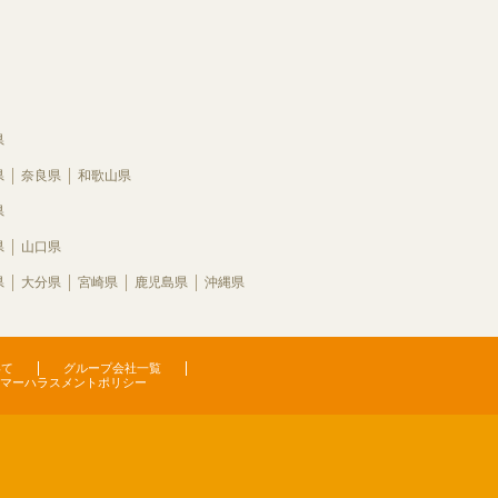
県
県
奈良県
和歌山県
県
県
山口県
県
大分県
宮崎県
鹿児島県
沖縄県
いて
グループ会社一覧
マーハラスメントポリシー