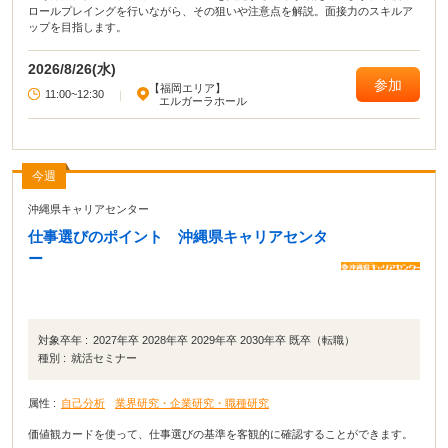
ロールプレイングを行いながら、その狙いや注意点を解説。面接力のスキルア
ップを目指します。
2026/8/26(水)
参加
【福岡エリア】
11:00~12:30
|
エルガーラホール
今週
沖縄県キャリアセンター
仕事選びのポイント 沖縄県キャリアセンタ
ー
対象卒年 :
2027年卒 2028年卒 2029年卒 2030年卒 既卒（転職）
種別 :
就活セミナー
属性 :
自己分析
業界研究・企業研究・職種研究
価値観カードを使って、仕事選びの基準を客観的に確認することができます。