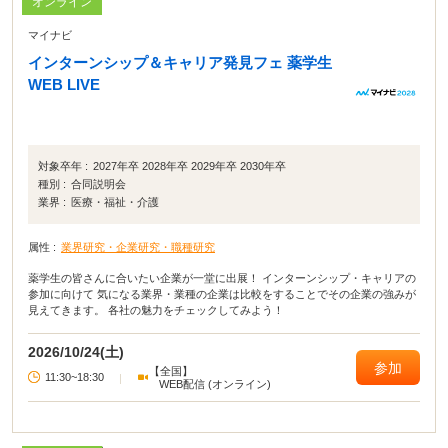
オンライン
マイナビ
インターンシップ＆キャリア発見フェ 薬学生
WEB LIVE
対象卒年 :
2027年卒 2028年卒 2029年卒 2030年卒
種別 :
合同説明会
業界 :
医療・福祉・介護
属性 :
業界研究・企業研究・職種研究
薬学生の皆さんに合いたい企業が一堂に出展！ インターンシップ・キャリアの
参加に向けて 気になる業界・業種の企業は比較をすることでその企業の強みが
見えてきます。 各社の魅力をチェックしてみよう！
2026/10/24(土)
参加
【全国】
11:30~18:30
|
WEB配信 (オンライン)