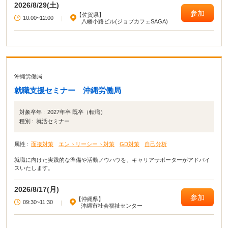
2026/8/29(土)
参加
【佐賀県】
10:00~12:00
|
八幡小路ビル(ジョブカフェSAGA)
沖縄労働局
就職支援セミナー 沖縄労働局
対象卒年 :
2027年卒 既卒（転職）
種別 :
就活セミナー
属性 :
面接対策
エントリーシート対策
GD対策
自己分析
就職に向けた実践的な準備や活動ノウハウを、キャリアサポーターがアドバイ
スいたします。
2026/8/17(月)
参加
【沖縄県】
09:30~11:30
|
沖縄市社会福祉センター