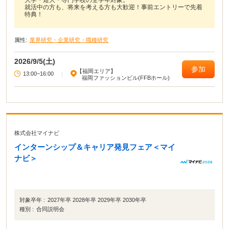
就活中の方も、将来を考える方も大歓迎！事前エントリーで先着
特典！
属性:
業界研究・企業研究・職種研究
2026/9/5(土)
参加
【福岡エリア】
13:00~16:00
|
福岡ファッションビル(FFBホール)
株式会社マイナビ
インターンシップ＆キャリア発見フェア＜マイ
ナビ＞
対象卒年 :
2027年卒 2028年卒 2029年卒 2030年卒
種別 :
合同説明会