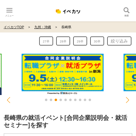
メニュー
検索
イベカツTOP
九州・沖縄
長崎県
絞り込み
27卒
28卒
29卒
30卒
長崎県の就活イベント[合同企業説明会・就活
セミナー]を探す