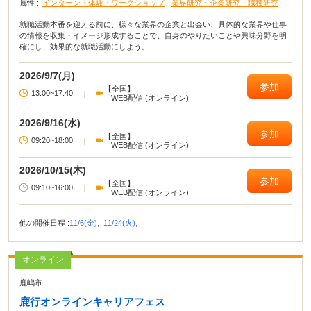
属性 :
インターン・体験・ワークショップ
業界研究・企業研究・職種研究
就職活動本番を迎える前に、様々な業界の企業と出会い、具体的な業界や仕事
の情報を収集・イメージ形成することで、自身のやりたいことや興味分野を明
確にし、効果的な就職活動にしよう。
2026/9/7(月)
参加
【全国】
13:00~17:40
|
WEB配信 (オンライン)
2026/9/16(水)
参加
【全国】
09:20~18:00
|
WEB配信 (オンライン)
2026/10/15(木)
参加
【全国】
09:10~16:00
|
WEB配信 (オンライン)
他の開催日程 :
11/6(金),
11/24(火),
オンライン
鹿嶋市
鹿行オンラインキャリアフェス