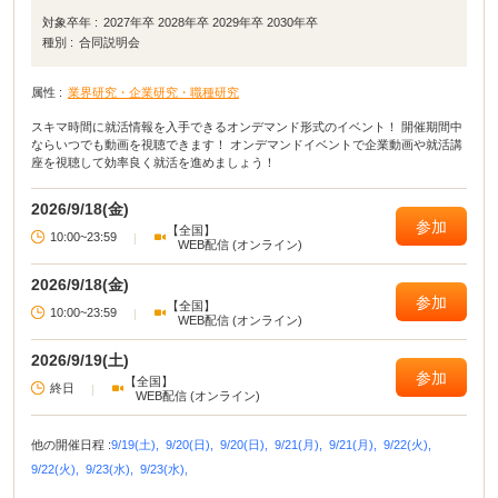
対象卒年 :
2027年卒 2028年卒 2029年卒 2030年卒
種別 :
合同説明会
属性 :
業界研究・企業研究・職種研究
スキマ時間に就活情報を入手できるオンデマンド形式のイベント！ 開催期間中
ならいつでも動画を視聴できます！ オンデマンドイベントで企業動画や就活講
座を視聴して効率良く就活を進めましょう！
2026/9/18(金)
参加
【全国】
10:00~23:59
|
WEB配信 (オンライン)
2026/9/18(金)
参加
【全国】
10:00~23:59
|
WEB配信 (オンライン)
2026/9/19(土)
参加
【全国】
終日
|
WEB配信 (オンライン)
他の開催日程 :
9/19(土),
9/20(日),
9/20(日),
9/21(月),
9/21(月),
9/22(火),
9/22(火),
9/23(水),
9/23(水),