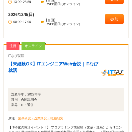
【全国】
13:00~23:59
|
WEB配信 (オンライン)
2026/12/6(日)
参加
【全国】
00:00~17:00
|
WEB配信 (オンライン)
注目
オンライン
ITなび就活
【未経験OK】ITエンジニアWeb合説｜ITなび
就活
対象卒年 :
2027年卒
種別 :
合同説明会
業界 :
IT・通信
属性 :
業界研究・企業研究・職種研究
【IT特化の就活イベント！】 プログラミング未経験（文系・理系）からITエン