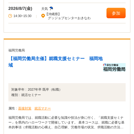
2026/8/7(金)
天気
参加
【沖縄県】
14:30~15:30
|
グッジョブセンターおきなわ
福岡労働局
【福岡労働局主催】就職支援セミナー 福岡地
域
対象卒年 :
2027年卒 既卒（転職）
種別 :
就活セミナー
属性 :
面接対策
就活マナー
福岡労働局では、就職活動に必要な知識や技法が身に付く、「就職支援セミナ
ー」を県内のハローワークで開催しています。 基本コースは、就職に必要な基
本的事項（求職活動の心構え、自己理解、労働市場の状況、求職活動の方法・
ノウハウ、応募書類の作成）等が総合的に学べるセミナーです。 演習コースで