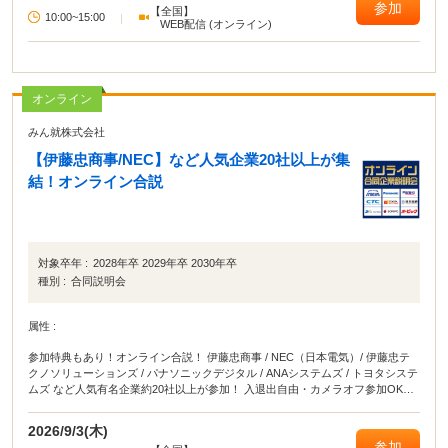
参加
【全国】
10:00~15:00
|
WEB配信 (オンライン)
オンライン
みん就株式会社
【伊藤忠商事/NEC】など人気企業20社以上が集
結！オンライン合説
対象卒年 :
2028年卒 2029年卒 2030年卒
種別 :
合同説明会
属性 :
参加特典もあり！オンライン合説！ 伊藤忠商事 / NEC（日本電気）/ 伊藤忠テ
クノソリューションズ / パナソニックデジタル / ANAシステムズ / トヨタシステ
ムズ など人気有名企業約20社以上が参加！ 入退出自由・カメラオフ参加OKな
ので、YouTube感覚で気軽に参加できるのも魅力です。 ・5社視聴&アンケート
回答でAmazonギフト500円分プレゼント・チャットで企業に質問できる 自宅か
2026/9/3(木)
ら！移動中に！バイトや授業のスキマ時間に参加するだけで、周りと差がつく
参加