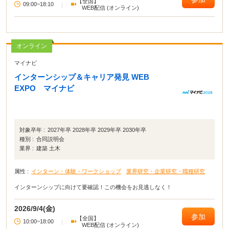
【全国】
就活イベントです！
09:00~18:10
|
WEB配信 (オンライン)
オンライン
マイナビ
インターンシップ＆キャリア発見 WEB
EXPO マイナビ
対象卒年 :
2027年卒 2028年卒 2029年卒 2030年卒
種別 :
合同説明会
業界 :
建築 土木
属性 :
インターン・体験・ワークショップ
業界研究・企業研究・職種研究
インターンシップに向けて要確認！この機会をお見逃しなく！
2026/9/4(金)
参加
【全国】
10:00~18:00
|
WEB配信 (オンライン)