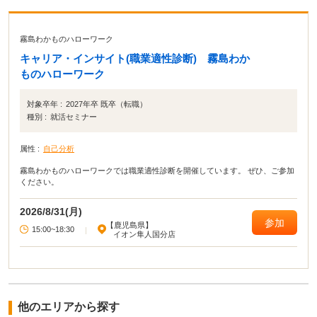
霧島わかものハローワーク
キャリア・インサイト(職業適性診断) 霧島わか
ものハローワーク
対象卒年 :
2027年卒 既卒（転職）
種別 :
就活セミナー
属性 :
自己分析
霧島わかものハローワークでは職業適性診断を開催しています。 ぜひ、ご参加
ください。
2026/8/31(月)
参加
【鹿児島県】
15:00~18:30
|
イオン隼人国分店
他のエリアから探す