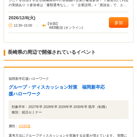
ジニアを目指す学生も積極採用中の首都圏IT企業が厳選参加！ ☆最短3日で内定
の実績あり ☆参加者は「書類選考なし」 ☆「企業説明」+「座談会」で、エン
ジニアや人事と直接話せる！
2026/12/8(火)
参加
【全国】
12:30~15:00
|
WEB配信 (オンライン)
長崎県の周辺で開催されているイベント
福岡新卒応援ハローワーク
グループ・ディスカッション対策 福岡新卒応
援ハローワーク
対象卒年 :
2027年卒 2028年卒 2029年卒 2030年卒 既卒（転職）
種別 :
就活セミナー
属性 :
GD対策
選考方法にグループディスカッションを実施する企業が増えています。 実際に