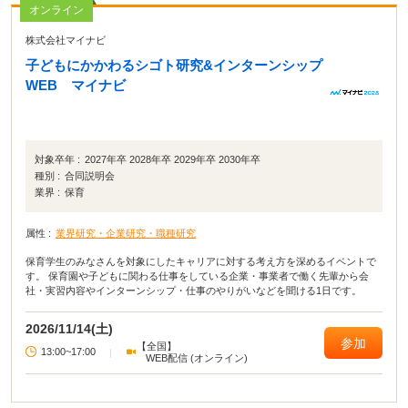
オンライン
株式会社マイナビ
子どもにかかわるシゴト研究&インターンシップ
WEB マイナビ
対象卒年 :
2027年卒 2028年卒 2029年卒 2030年卒
種別 :
合同説明会
業界 :
保育
属性 :
業界研究・企業研究・職種研究
保育学生のみなさんを対象にしたキャリアに対する考え方を深めるイベントで
す。 保育園や子どもに関わる仕事をしている企業・事業者で働く先輩から会
社・実習内容やインターンシップ・仕事のやりがいなどを聞ける1日です。
2026/11/14(土)
参加
【全国】
13:00~17:00
|
WEB配信 (オンライン)