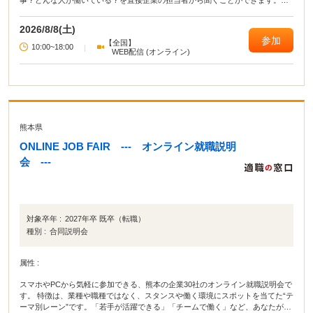
事？どんな人が働いている？を直接企業の担当者から聞くことができます。
【参加無料】【入退場自由】【私服参加OK】
2026/8/8(土)
参加
【全国】
10:00~18:00
|
WEB配信 (オンライン)
熊本県
ONLINE JOB FAIR --- オンライン就職説明
会 ---
対象卒年 :
2027年卒 既卒（転職）
種別 :
合同説明会
属性 :
スマホやPCから気軽に参加できる、熊本の企業30社のオンライン就職説明会で
す。 特徴は、業種や職種ではなく、スタンスや働く環境にスポットを当てた“テ
ーマ別レーン”です。「若手が活躍できる」「チームで働く」など、あなたが大