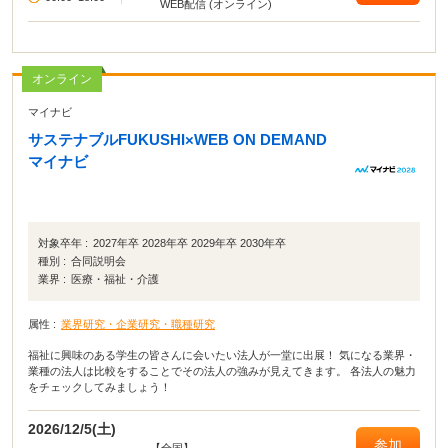
WEB配信 (オンライン)
オンライン
マイナビ
サステナブルFUKUSHI×WEB ON DEMAND
マイナビ
対象卒年 :
2027年卒 2028年卒 2029年卒 2030年卒
種別 :
合同説明会
業界 :
医療・福祉・介護
属性 :
業界研究・企業研究・職種研究
福祉に興味のある学生の皆さんに会いたい法人が一堂に出展！ 気になる業界・
業種の法人は比較をすることでその法人の強みが見えてきます。 各法人の魅力
をチェックしてみましょう！
2026/12/5(土)
参加