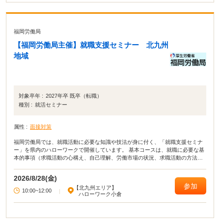
福岡労働局
【福岡労働局主催】就職支援セミナー 北九州
地域
対象卒年 :
2027年卒 既卒（転職）
種別 :
就活セミナー
属性 :
面接対策
福岡労働局では、就職活動に必要な知識や技法が身に付く、「就職支援セミナ
ー」を県内のハローワークで開催しています。 基本コースは、就職に必要な基
本的事項（求職活動の心構え、自己理解、労働市場の状況、求職活動の方法・
ノウハウ、応募書類の作成）等が総合的に学べるセミナーです。 演習コースで
は、実習やロールプレイを通じて、就職活動に必要な知識・技法を学習できる
2026/8/28(金)
セミナーです。目的に合わせて、2種類のセミナーを開催しています。
参加
【北九州エリア】
10:00~12:00
|
ハローワーク小倉