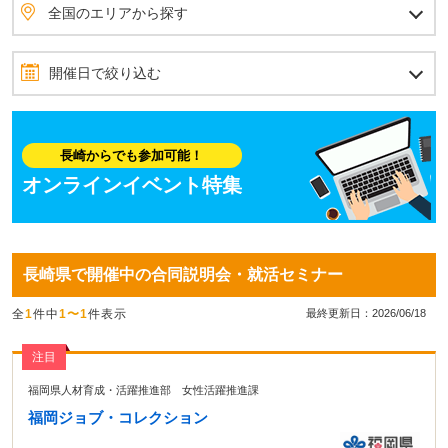
全国のエリアから探す
北海道・東北
北海道
青森県
岩手県
秋田県
宮城県
山形県
福島県
北関東
茨城県
栃木県
群馬県
首都圏
埼玉県
東京都
神奈川県
千葉県
甲信越
山梨県
長野県
新潟県
北陸
石川県
富山県
福井県
東海
愛知県
静岡県
岐阜県
三重県
関西
大阪府
兵庫県
京都府
滋賀県
奈良県
和歌山県
四国
愛媛県
香川県
高知県
徳島県
中国
岡山県
広島県
島根県
鳥取県
山口県
九州・沖縄
福岡県
佐賀県
長崎県
熊本県
大分県
宮崎県
鹿児島県
沖縄県
全国のエリアから探す
開催日で絞り込む
2026年8月
7月
9月
日
月
火
水
木
金
土
長崎からでも参加可能！
1
オンラインイベント特集
2
3
4
5
6
7
8
9
10
11
12
13
14
15
長崎県で開催中の合同説明会・就活セミナー
16
17
18
19
20
21
22
全
1
件中
1〜1
件表示
23
24
25
26
27
28
29
最終更新日：2026/06/18
30
31
注目
福岡県人材育成・活躍推進部 女性活躍推進課
福岡ジョブ・コレクション