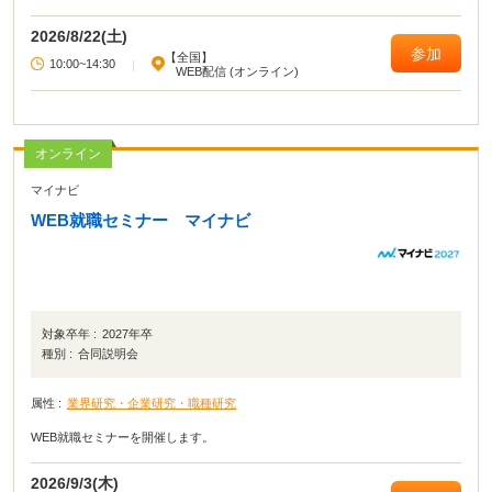
切にしたい軸で企業を探せます。 「自分に合う企業がまだわからない」という
方も大歓迎。 あなたらしく働ける企業との出会いを見つけてみませんか？
2026/8/22(土)
参加
【全国】
10:00~14:30
|
WEB配信 (オンライン)
オンライン
マイナビ
WEB就職セミナー マイナビ
対象卒年 :
2027年卒
種別 :
合同説明会
属性 :
業界研究・企業研究・職種研究
WEB就職セミナーを開催します。
2026/9/3(木)