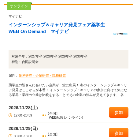
オンライン
マイナビ
インターンシップ＆キャリア発見フェア薬学生
WEB On Demand マイナビ
対象卒年 :
2027年卒 2028年卒 2029年卒 2030年卒
種別 :
合同説明会
属性 :
業界研究・企業研究・職種研究
薬学生の皆さんに会いたい企業が一堂に出展！ 冬のインターンシップ＆キャリ
ア発見はここからが本番！ インターンシップ・キャリアの参加に向けて気にな
る業界・業種の企業は比較をすることでその企業の強みが見えてきます。 各社
の魅力をチェックしてみよう！
2026/11/28(土)
参加
【全国】
12:00~23:59
|
WEB配信 (オンライン)
2026/11/29(日)
参加
【全国】
00:00~18:00
|