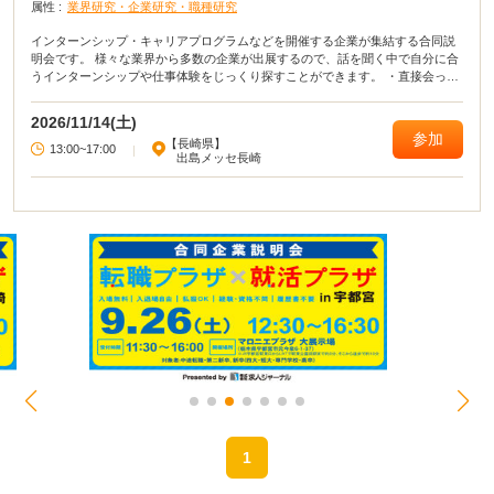
属性 :
業界研究・企業研究・職種研究
インターンシップ・キャリアプログラムなどを開催する企業が集結する合同説
明会です。 様々な業界から多数の企業が出展するので、話を聞く中で自分に合
うインターンシップや仕事体験をじっくり探すことができます。 ・直接会って
話すことで業界や企業の理解がより深まる！ ・疑問点・不明点をその場で解決
できる！ ・周囲の学生の雰囲気が分かり意識が高まる！
2026/11/14(土)
参加
【長崎県】
13:00~17:00
|
出島メッセ長崎
1