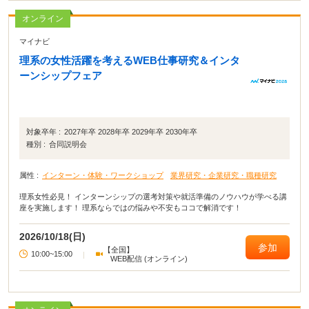
オンライン
マイナビ
理系の女性活躍を考えるWEB仕事研究＆インタ
ーンシップフェア
対象卒年 :
2027年卒 2028年卒 2029年卒 2030年卒
種別 :
合同説明会
属性 :
インターン・体験・ワークショップ
業界研究・企業研究・職種研究
理系女性必見！ インターンシップの選考対策や就活準備のノウハウが学べる講
座を実施します！ 理系ならではの悩みや不安もココで解消です！
2026/10/18(日)
参加
【全国】
10:00~15:00
|
WEB配信 (オンライン)