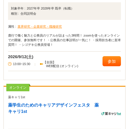
対象卒年 :
2027年卒 2028年卒 既卒（転職）
種別 :
合同説明会
属性 :
業界研究・企業研究・職種研究
鹿行で働く魅力と公務員のリアルが詰まった3時間！ zoomを使ったオンライン
での開催、参加無料です！ ・公務員の仕事説明が一気に！ ・採用担当者に直球
質問！ ・シゴデキ公務員登場！
2026/9/12(土)
参加
【全国】
13:00~15:30
|
WEB配信 (オンライン)
オンライン
薬キャリ1st
薬学生のためのキャリアデザインフェスタ 薬
キャリ1st