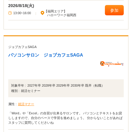
は、実習やロールプレイを通じて、就職活動に必要な知識・技法を学習できる
2026/8/18(火)
セミナーです。目的に合わせて、2種類のセミナーを開催しています。
参加
【福岡エリア】
13:00~16:00
|
ハローワーク福岡西
ジョブカフェSAGA
パソコンサロン ジョブカフェSAGA
対象卒年 :
2027年卒 2028年卒 2029年卒 2030年卒 既卒（転職）
種別 :
就活セミナー
属性 :
就活マナー
「Word」や「Excel」の自習が出来るサロンです。 パソコンとテキストをお貸
ししますので、自分のペースで学習を進めましょう。 分からないことがあれば
スタッフに質問してくださいね