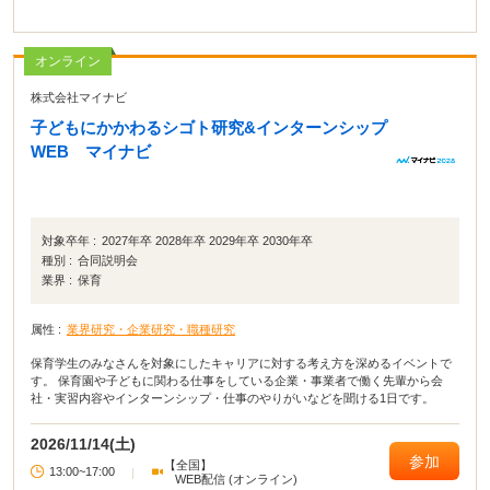
オンライン
株式会社マイナビ
子どもにかかわるシゴト研究&インターンシップ
WEB マイナビ
対象卒年 :
2027年卒 2028年卒 2029年卒 2030年卒
種別 :
合同説明会
業界 :
保育
属性 :
業界研究・企業研究・職種研究
保育学生のみなさんを対象にしたキャリアに対する考え方を深めるイベントで
す。 保育園や子どもに関わる仕事をしている企業・事業者で働く先輩から会
社・実習内容やインターンシップ・仕事のやりがいなどを聞ける1日です。
2026/11/14(土)
参加
【全国】
13:00~17:00
|
WEB配信 (オンライン)