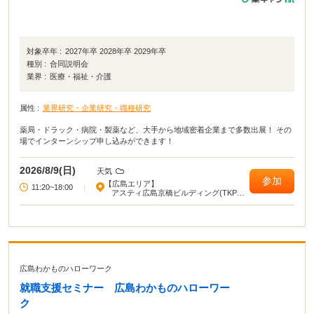
対象卒年 :
2027年卒 2028年卒 2029年卒
種別 :
合同説明会
業界 :
医療・福祉・介護
属性 :
業界研究・企業研究・職種研究
薬局・ドラック・病院・製薬など、大手から地域密着企業まで多数出展！ その
場でインターンシップ申し込みができます！
2026/8/9(日)
天気
参加
【広島エリア】
11:20~18:00
|
アスティ広島京橋ビルディング(TKPガ
ーデンシティ広島駅前大橋)
広島わかものハローワーク
就職支援セミナー 広島わかものハローワー
ク