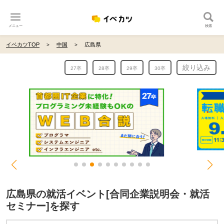
メニュー
検索
イベカツTOP
中国
広島県
絞り込み
27卒
28卒
29卒
30卒
広島県の就活イベント[合同企業説明会・就活
セミナー]を探す