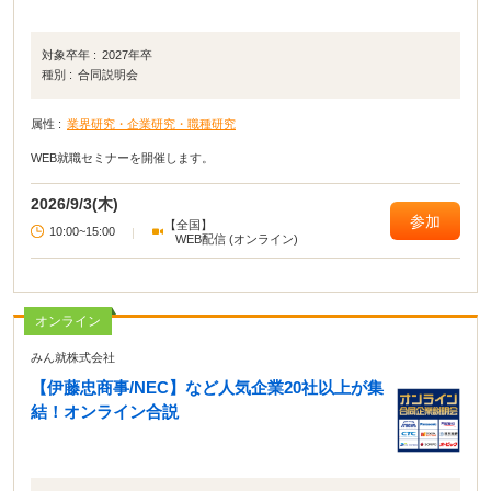
対象卒年 :
2027年卒
種別 :
合同説明会
属性 :
業界研究・企業研究・職種研究
WEB就職セミナーを開催します。
2026/9/3(木)
参加
【全国】
10:00~15:00
|
WEB配信 (オンライン)
オンライン
みん就株式会社
【伊藤忠商事/NEC】など人気企業20社以上が集
結！オンライン合説