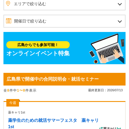
エリアで絞り込む
広島エリア
その他広島県（広島エリア以外）
北海道・東北
北海道
青森県
岩手県
秋田県
宮城県
山形県
福島県
北関東
茨城県
栃木県
群馬県
首都圏
埼玉県
東京都
神奈川県
千葉県
甲信越
山梨県
長野県
新潟県
北陸
石川県
富山県
福井県
東海
愛知県
静岡県
岐阜県
三重県
関西
大阪府
兵庫県
京都府
滋賀県
奈良県
和歌山県
四国
愛媛県
香川県
高知県
徳島県
中国
岡山県
広島県
島根県
鳥取県
山口県
九州・沖縄
福岡県
佐賀県
長崎県
熊本県
大分県
宮崎県
鹿児島県
沖縄県
全国のエリアから探す
開催日で絞り込む
2026年8月
7月
9月
日
月
火
水
木
金
土
広島からでも参加可能！
1
オンラインイベント特集
2
3
4
5
6
7
8
9
10
11
12
13
14
15
広島県で開催中の合同説明会・就活セミナー
16
17
18
19
20
21
22
全
8
件中
1〜8
件表示
23
24
25
26
27
28
29
最終更新日：2026/07/13
30
31
今週
薬キャリ1st
薬学生のための就活サマーフェスタ 薬キャリ
1st