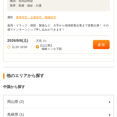
種別 :
合同説明会
業界 :
医療・福祉・介護
属性 :
業界研究・企業研究・職種研究
薬局・ドラック・病院・製薬など、大手から地域密着企業まで多数出展！ その
場でインターンシップ申し込みができます！
2026/8/8(土)
天気
参加
【山口県】
11:20~18:00
|
海峡メッセ下関
他のエリアから探す
中国から探す
岡山県 (2)
島根県 (1)