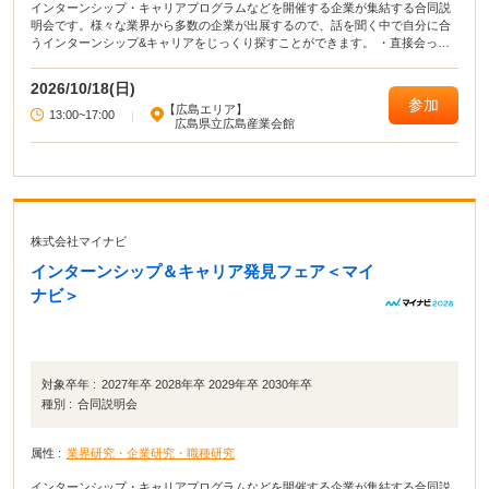
インターンシップ・キャリアプログラムなどを開催する企業が集結する合同説
明会です。様々な業界から多数の企業が出展するので、話を聞く中で自分に合
うインターンシップ&キャリアをじっくり探すことができます。 ・直接会って
話すことで業界や企業の理解がより深まる！ ・疑問点・不明点をその場で解決
できる！ ・周囲の学生の雰囲気が分かり意識が高まる！
2026/10/18(日)
参加
【広島エリア】
13:00~17:00
|
広島県立広島産業会館
株式会社マイナビ
インターンシップ＆キャリア発見フェア＜マイ
ナビ＞
対象卒年 :
2027年卒 2028年卒 2029年卒 2030年卒
種別 :
合同説明会
属性 :
業界研究・企業研究・職種研究
インターンシップ・キャリアプログラムなどを開催する企業が集結する合同説