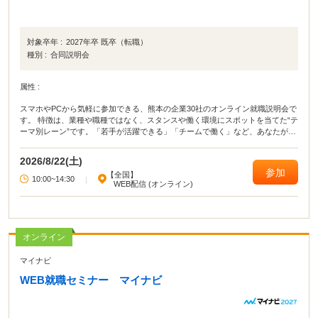
対象卒年 :
2027年卒 既卒（転職）
種別 :
合同説明会
属性 :
スマホやPCから気軽に参加できる、熊本の企業30社のオンライン就職説明会で
す。 特徴は、業種や職種ではなく、スタンスや働く環境にスポットを当てた“テ
ーマ別レーン”です。「若手が活躍できる」「チームで働く」など、あなたが大
切にしたい軸で企業を探せます。 「自分に合う企業がまだわからない」という
方も大歓迎。 あなたらしく働ける企業との出会いを見つけてみませんか？
2026/8/22(土)
参加
【全国】
10:00~14:30
|
WEB配信 (オンライン)
オンライン
マイナビ
WEB就職セミナー マイナビ