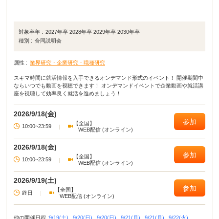
対象卒年 :
2027年卒 2028年卒 2029年卒 2030年卒
種別 :
合同説明会
属性 :
業界研究・企業研究・職種研究
スキマ時間に就活情報を入手できるオンデマンド形式のイベント！ 開催期間中
ならいつでも動画を視聴できます！ オンデマンドイベントで企業動画や就活講
座を視聴して効率良く就活を進めましょう！
2026/9/18(金)
参加
【全国】
10:00~23:59
|
WEB配信 (オンライン)
2026/9/18(金)
参加
【全国】
10:00~23:59
|
WEB配信 (オンライン)
2026/9/19(土)
参加
【全国】
終日
|
WEB配信 (オンライン)
他の開催日程 :
9/19(土),
9/20(日),
9/20(日),
9/21(月),
9/21(月),
9/22(火),