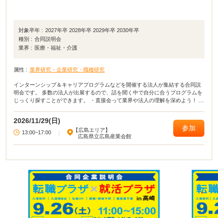
対象卒年 :
2027年卒 2028年卒 2029年卒 2030年卒
種別 :
合同説明会
業界 :
医療・福祉・介護
属性 :
業界研究・企業研究・職種研究
インターンシップ＆キャリアプログラムなどを開催する法人が集結する合同説
明会です。 多数の法人が出展するので、話を聞く中で自分に合うプログラムを
じっくり探すことができます。 ・直接会って業界や法人の理解を深めよう！ ・
疑問点、不明点をその場で解決しよう！ ・周囲の学生の様子を知って、モチベ
ーションにつなげよう！
2026/11/29(日)
参加
【広島エリア】
13:00~17:00
|
広島県立広島産業会館