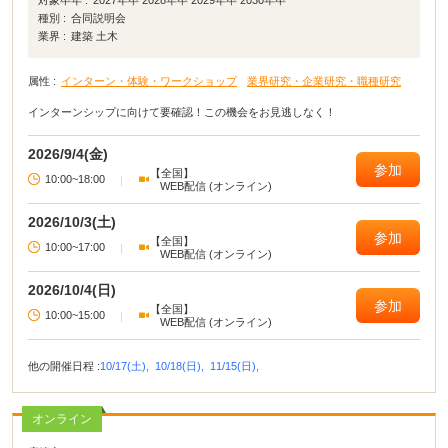
対象卒年 :
2027年卒 2028年卒 2029年卒 2030年卒
種別 :
合同説明会
業界 :
建築 土木
属性 :
インターン・体験・ワークショップ
業界研究・企業研究・職種研究
インターンシップに向けて要確認！この機会をお見逃しなく！
2026/9/4(金)
参加
【全国】
10:00~18:00
|
WEB配信 (オンライン)
2026/10/3(土)
参加
【全国】
10:00~17:00
|
WEB配信 (オンライン)
2026/10/4(日)
参加
【全国】
10:00~15:00
|
WEB配信 (オンライン)
他の開催日程 :
10/17(土),
10/18(日),
11/15(日),
オンライン