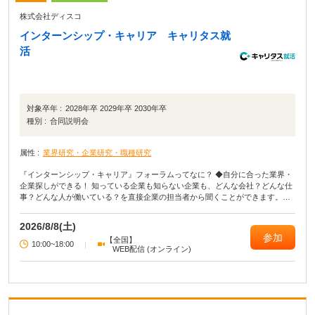
株式会社ディスコ
インターンシップ・キャリア キャリタス就
活
対象卒年 :
2028年卒 2029年卒 2030年卒
種別 :
合同説明会
属性 :
業界研究・企業研究・職種研究
『インターンシップ・キャリア』フォーラムってなに？ ◆自分に合った業界・
企業探しができる！ 知っている企業も知らない企業も、どんな会社？どんな仕
事？どんな人が働いている？を直接企業の担当者から聞くことができます。
【参加無料】【入退場自由】【私服参加OK】
2026/8/8(土)
参加
【全国】
10:00~18:00
|
WEB配信 (オンライン)