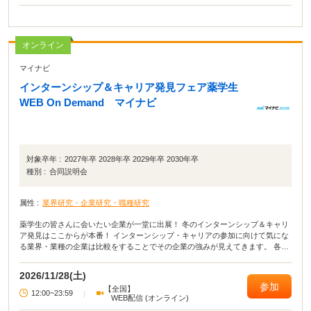
オンライン
マイナビ
インターンシップ＆キャリア発見フェア薬学生
WEB On Demand マイナビ
対象卒年 :
2027年卒 2028年卒 2029年卒 2030年卒
種別 :
合同説明会
属性 :
業界研究・企業研究・職種研究
薬学生の皆さんに会いたい企業が一堂に出展！ 冬のインターンシップ＆キャリ
ア発見はここからが本番！ インターンシップ・キャリアの参加に向けて気にな
る業界・業種の企業は比較をすることでその企業の強みが見えてきます。 各社
の魅力をチェックしてみよう！
2026/11/28(土)
参加
【全国】
12:00~23:59
|
WEB配信 (オンライン)