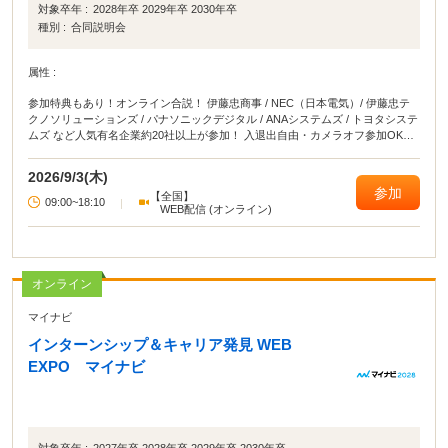
対象卒年 :
2028年卒 2029年卒 2030年卒
種別 :
合同説明会
属性 :
参加特典もあり！オンライン合説！ 伊藤忠商事 / NEC（日本電気）/ 伊藤忠テ
クノソリューションズ / パナソニックデジタル / ANAシステムズ / トヨタシステ
ムズ など人気有名企業約20社以上が参加！ 入退出自由・カメラオフ参加OKな
ので、YouTube感覚で気軽に参加できるのも魅力です。 ・5社視聴&アンケート
回答でAmazonギフト500円分プレゼント・チャットで企業に質問できる 自宅か
2026/9/3(木)
ら！移動中に！バイトや授業のスキマ時間に参加するだけで、周りと差がつく
参加
【全国】
就活イベントです！
09:00~18:10
|
WEB配信 (オンライン)
オンライン
マイナビ
インターンシップ＆キャリア発見 WEB
EXPO マイナビ