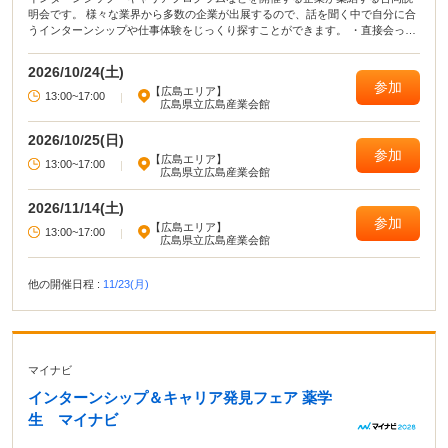
明会です。 様々な業界から多数の企業が出展するので、話を聞く中で自分に合
うインターンシップや仕事体験をじっくり探すことができます。 ・直接会って
話すことで業界や企業の理解がより深まる！ ・疑問点・不明点をその場で解決
できる！ ・周囲の学生の雰囲気が分かり意識が高まる！
2026/10/24(土)
参加
【広島エリア】
13:00~17:00
|
広島県立広島産業会館
2026/10/25(日)
参加
【広島エリア】
13:00~17:00
|
広島県立広島産業会館
2026/11/14(土)
参加
【広島エリア】
13:00~17:00
|
広島県立広島産業会館
他の開催日程 :
11/23(月)
マイナビ
インターンシップ＆キャリア発見フェア 薬学
生 マイナビ