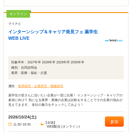
オンライン
マイナビ
インターンシップ＆キャリア発見フェ 薬学生
WEB LIVE
対象卒年 :
2027年卒 2028年卒 2029年卒 2030年卒
種別 :
合同説明会
業界 :
医療・福祉・介護
属性 :
業界研究・企業研究・職種研究
薬学生の皆さんに合いたい企業が一堂に出展！ インターンシップ・キャリアの
参加に向けて 気になる業界・業種の企業は比較をすることでその企業の強みが
見えてきます。 各社の魅力をチェックしてみよう！
2026/10/24(土)
参加
【全国】
11:30~18:30
|
WEB配信 (オンライン)