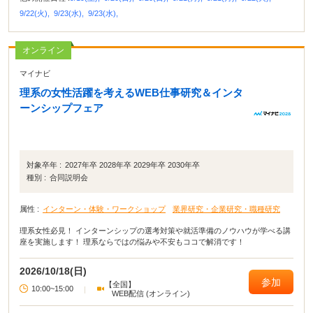
9/22(火),
9/23(水),
9/23(水),
オンライン
マイナビ
理系の女性活躍を考えるWEB仕事研究＆インタ
ーンシップフェア
対象卒年 :
2027年卒 2028年卒 2029年卒 2030年卒
種別 :
合同説明会
属性 :
インターン・体験・ワークショップ
業界研究・企業研究・職種研究
理系女性必見！ インターンシップの選考対策や就活準備のノウハウが学べる講
座を実施します！ 理系ならではの悩みや不安もココで解消です！
2026/10/18(日)
参加
【全国】
10:00~15:00
|
WEB配信 (オンライン)