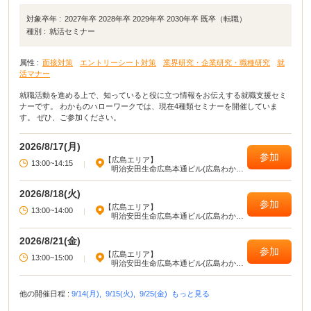
対象卒年 :
2027年卒 2028年卒 2029年卒 2030年卒 既卒（転職）
種別 :
就活セミナー
属性 :
面接対策
エントリーシート対策
業界研究・企業研究・職種研究
就
活マナー
就職活動を進める上で、知っていると役に立つ情報をお伝えする就職支援セミ
ナーです。 わかものハローワークでは、現在4種類セミナーを開催していま
す。 ぜひ、ご参加ください。
2026/8/17(月)
参加
【広島エリア】
13:00~14:15
|
明治安田生命広島本通ビル(広島わかも
のハローワーク)
2026/8/18(火)
参加
【広島エリア】
13:00~14:00
|
明治安田生命広島本通ビル(広島わかも
のハローワーク)
2026/8/21(金)
参加
【広島エリア】
13:00~15:00
|
明治安田生命広島本通ビル(広島わかも
のハローワーク)
他の開催日程 :
9/14(月),
9/15(火),
9/25(金)
もっと見る