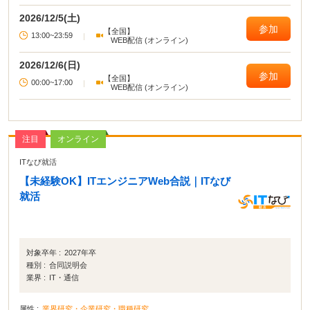
2026/12/5(土)
参加
【全国】
13:00~23:59
|
WEB配信 (オンライン)
2026/12/6(日)
参加
【全国】
00:00~17:00
|
WEB配信 (オンライン)
注目
オンライン
ITなび就活
【未経験OK】ITエンジニアWeb合説｜ITなび
就活
対象卒年 :
2027年卒
種別 :
合同説明会
業界 :
IT・通信
属性 :
業界研究・企業研究・職種研究