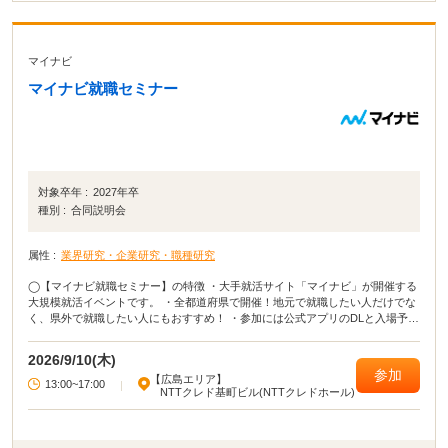
マイナビ
マイナビ就職セミナー
対象卒年 :
2027年卒
種別 :
合同説明会
属性 :
業界研究・企業研究・職種研究
◯【マイナビ就職セミナー】の特徴 ・大手就活サイト「マイナビ」が開催する
大規模就活イベントです。 ・全都道府県で開催！地元で就職したい人だけでな
く、県外で就職したい人にもおすすめ！ ・参加には公式アプリのDLと入場予約
が必要となります。 ・当日は会場でQRコードを表示するだけで入場可能で
す。 ◯イベカツ編集部review 主要都市だけではなく、全都道府県でおこな
2026/9/10(木)
われる貴重な就活イベント！ 「田舎に住んでいてなかなか就活イベントに参加
参加
【広島エリア】
できない」「地元の企業が集まるイベントに参加したい」という方は、ぜひマ
13:00~17:00
|
NTTクレド基町ビル(NTTクレドホール)
イナビ就職セミナーに参加してください！ イベントによっては、入場予約特典
が貰えたり講座に参加したりできます。 就活イベントの中でも有名＆大規模な
イベントなので、参加して損はないでしょう！