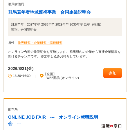
群馬労働局
群馬若年者地域連携事業 合同企業説明会
対象卒年 :
2027年卒 2028年卒 2029年卒 2030年卒 既卒（転職）
種別 :
合同説明会
属性 :
業界研究・企業研究・職種研究
オンライン合同企業説明会を実施します。 群馬県内の企業から直接企業情報を
聞けるチャンスです。 参加申し込みお待ちしています。
2026/8/21(金)
参加
【全国】
13:30~16:30
|
WEB配信 (オンライン)
熊本県
ONLINE JOB FAIR --- オンライン就職説明
会 ---