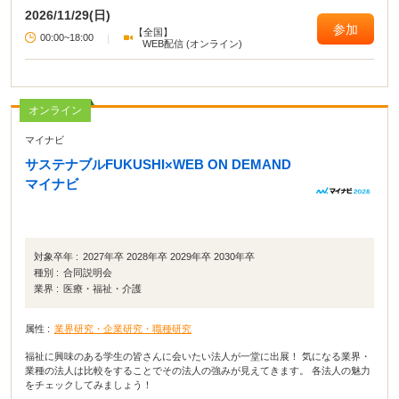
2026/11/29(日)
参加
【全国】
00:00~18:00
|
WEB配信 (オンライン)
オンライン
マイナビ
サステナブルFUKUSHI×WEB ON DEMAND
マイナビ
対象卒年 :
2027年卒 2028年卒 2029年卒 2030年卒
種別 :
合同説明会
業界 :
医療・福祉・介護
属性 :
業界研究・企業研究・職種研究
福祉に興味のある学生の皆さんに会いたい法人が一堂に出展！ 気になる業界・
業種の法人は比較をすることでその法人の強みが見えてきます。 各法人の魅力
をチェックしてみましょう！