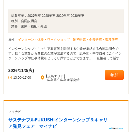
対象卒年 :
2027年卒 2028年卒 2029年卒 2030年卒
種別 :
合同説明会
業界 :
医療・福祉・介護
属性 :
インターン・体験・ワークショップ
業界研究・企業研究・職種研究
インターンシップ・キャリア教育等を開催する企業が集結する合同説明会で
す。様々な業界から多数の企業が出展するので、話を聞く中で自分に合うイン
ターンシップや仕事体験をじっくり探すことができます。 ・直接会って話すこ
とで業界や企業の理解がより深まる！ ・疑問点・不明点をその場で解決でき
る！ ・周囲の学生の雰囲気が分かり意識が高まる！
2026/11/3(火)
参加
【広島エリア】
13:00~17:00
|
広島県立広島産業会館
マイナビ
サステナブルFUKUSHIインターンシップ＆キャリ
ア発見フェア マイナビ