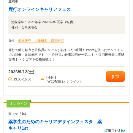
鹿嶋市
鹿行オンラインキャリアフェス
対象卒年 :
2027年卒 2028年卒 既卒（転職）
種別 :
合同説明会
属性 :
業界研究・企業研究・職種研究
鹿行で働く魅力と公務員のリアルが詰まった3時間！ zoomを使ったオンライン
での開催、参加無料です！ ・公務員の仕事説明が一気に！ ・採用担当者に直球
質問！ ・シゴデキ公務員登場！
2026/9/12(土)
参加
【全国】
13:00~15:30
|
WEB配信 (オンライン)
オンライン
薬キャリ1st
薬学生のためのキャリアデザインフェスタ 薬
キャリ1st