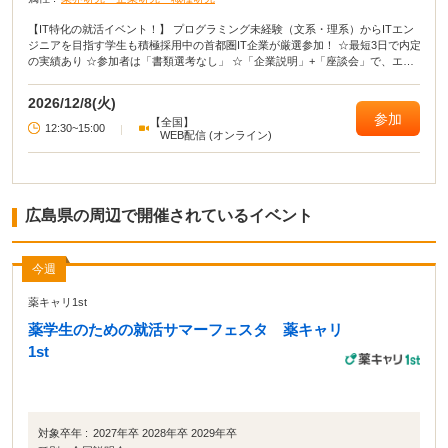
【IT特化の就活イベント！】 プログラミング未経験（文系・理系）からITエン
ジニアを目指す学生も積極採用中の首都圏IT企業が厳選参加！ ☆最短3日で内定
の実績あり ☆参加者は「書類選考なし」 ☆「企業説明」+「座談会」で、エン
ジニアや人事と直接話せる！
2026/12/8(火)
参加
【全国】
12:30~15:00
|
WEB配信 (オンライン)
広島県の周辺で開催されているイベント
今週
薬キャリ1st
薬学生のための就活サマーフェスタ 薬キャリ
1st
対象卒年 :
2027年卒 2028年卒 2029年卒