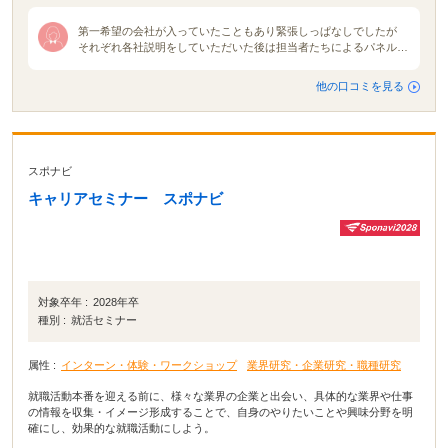
第一希望の会社が入っていたこともあり緊張しっぱなしでしたが
それぞれ各社説明をしていただいた後は担当者たちによるパネルデ
ィスカッションが開催されました。各社説明は10分ずつくらい。普
通の説明会でしたらもっとたっぷり時間をかけて説明をしてくれる
他の口コミを見る
のですが、今回は会社の魅力などを伝えてもらものなので参加した
私たちは「え？もう終わり？」と思いました。ですがパネルディス
カッションを通して各者人事の本音を知り、そしてそこから見えて
くる各社の色や使命、魅力を感じられました。 合同説明会の雰囲
気は地域や会社地区主催企業によって全然違うと感じました。就活
スポナビ
が解禁される月初に行う合同説明会が1番活気で溢れていたと思い
ます。規模も大きかったですまた名前が知られている大手企業の説
キャリアセミナー スポナビ
明会ブースには就活生が集中しがちだと思いました。
対象卒年 :
2028年卒
種別 :
就活セミナー
属性 :
インターン・体験・ワークショップ
業界研究・企業研究・職種研究
就職活動本番を迎える前に、様々な業界の企業と出会い、具体的な業界や仕事
の情報を収集・イメージ形成することで、自身のやりたいことや興味分野を明
確にし、効果的な就職活動にしよう。