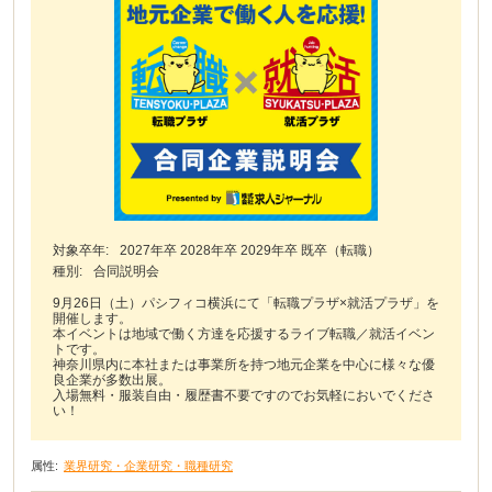
対象卒年:
2027年卒 2028年卒 2029年卒 既卒（転職）
種別:
合同説明会
9月26日（土）パシフィコ横浜にて「転職プラザ×就活プラザ」を
開催します。
本イベントは地域で働く方達を応援するライブ転職／就活イベン
トです。
神奈川県内に本社または事業所を持つ地元企業を中心に様々な優
良企業が多数出展。
入場無料・服装自由・履歴書不要ですのでお気軽においでくださ
い！
属性:
業界研究・企業研究・職種研究