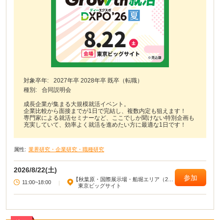
対象卒年:
2027年卒 2028年卒 既卒（転職）
種別:
合同説明会
成長企業が集まる大規模就活イベント。
企業比較から面接までが1日で完結し、複数内定も狙えます！
専門家による就活セミナーなど、ここでしか聞けない特別企画も
充実していて、効率よく就活を進めたい方に最適な1日です！
属性:
業界研究・企業研究・職種研究
2026/8/22(土)
参加
【秋葉原・国際展示場・船堀エリア（23
11:00~18:00
|
区東部）】
東京ビッグサイト