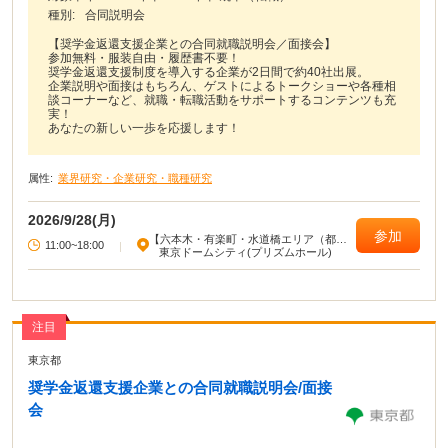
種別:
合同説明会
【奨学金返還支援企業との合同就職説明会／面接会】
参加無料・服装自由・履歴書不要！
奨学金返還支援制度を導入する企業が2日間で約40社出展。
企業説明や面接はもちろん、ゲストによるトークショーや各種相
談コーナーなど、就職・転職活動をサポートするコンテンツも充
実！
あなたの新しい一歩を応援します！
属性:
業界研究・企業研究・職種研究
2026/9/28(月)
参加
【六本木・有楽町・水道橋エリア（都心
11:00~18:00
|
部東部）】
東京ドームシティ(プリズムホール)
注目
東京都
奨学金返還支援企業との合同就職説明会/面接
会