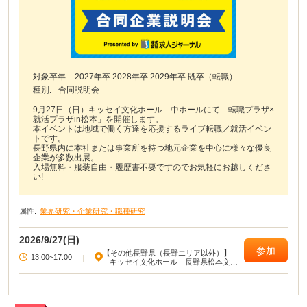
対象卒年:
2027年卒 2028年卒 2029年卒 既卒（転職）
種別:
合同説明会
9月27日（日）キッセイ文化ホール 中ホールにて「転職プラザ×
就活プラザin松本」を開催します。
本イベントは地域で働く方達を応援するライブ転職／就活イベン
トです。
長野県内に本社または事業所を持つ地元企業を中心に様々な優良
企業が多数出展。
入場無料・服装自由・履歴書不要ですのでお気軽にお越しくださ
い!
属性:
業界研究・企業研究・職種研究
2026/9/27(日)
参加
【その他長野県（長野エリア以外）】
13:00~17:00
|
キッセイ文化ホール 長野県松本文化
会館