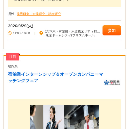
属性:
業界研究・企業研究・職種研究
2026/9/29(火)
参加
【六本木・有楽町・水道橋エリア（都心
11:00~18:00
|
部東部）】
東京ドームシティ(プリズムホール)
注目
福岡県
宿泊業インターンシップ＆オープンカンパニーマ
ッチングフェア