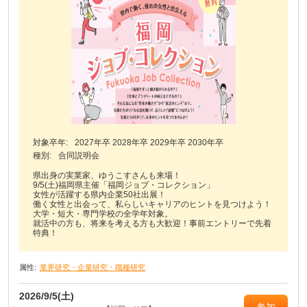
対象卒年:
2027年卒 2028年卒 2029年卒 2030年卒
種別:
合同説明会
県出身の実業家、ゆうこすさんも来場！
9/5(土)福岡県主催「福岡ジョブ・コレクション」
女性が活躍する県内企業50社出展！
働く女性と出会って、私らしいキャリアのヒントを見つけよう！
大学・短大・専門学校の全学年対象。
就活中の方も、将来を考える方も大歓迎！事前エントリーで先着
特典！
属性:
業界研究・企業研究・職種研究
2026/9/5(土)
参加