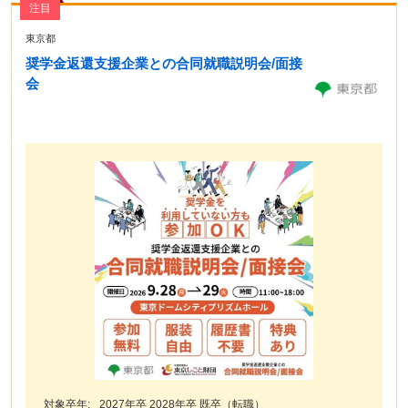
注目
東京都
奨学金返還支援企業との合同就職説明会/面接
会
対象卒年:
2027年卒 2028年卒 既卒（転職）