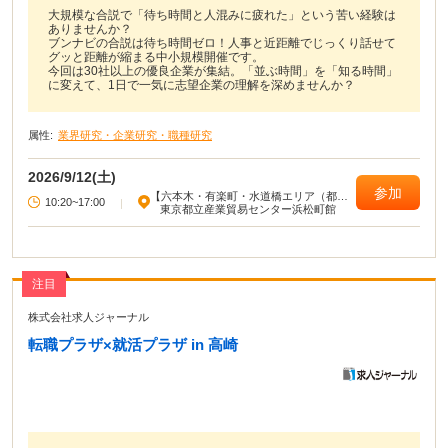
大規模な合説で「待ち時間と人混みに疲れた」という苦い経験は
ありませんか？
ブンナビの合説は待ち時間ゼロ！人事と近距離でじっくり話せて
グッと距離が縮まる中小規模開催です。
今回は30社以上の優良企業が集結。「並ぶ時間」を「知る時間」
に変えて、1日で一気に志望企業の理解を深めませんか？
属性:
業界研究・企業研究・職種研究
2026/9/12(土)
参加
【六本木・有楽町・水道橋エリア（都心
10:20~17:00
|
部東部）】
東京都立産業貿易センター浜松町館
注目
株式会社求人ジャーナル
転職プラザ×就活プラザ in 高崎