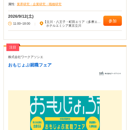
属性:
業界研究・企業研究・職種研究
2026/9/12(土)
参加
【立川・八王子・町田エリア（多摩エリ
11:00~18:00
|
ア）】
ホテルエミシア東京立川
注目
株式会社ワークアソシエ
おもじょぶ就職フェア