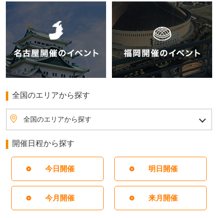
全国のエリアから探す
全国のエリアから探す
北海道・東北
北海道
青森県
岩手県
秋田県
宮城県
山形県
福島県
北関東
茨城県
栃木県
群馬県
首都圏
埼玉県
東京都
神奈川県
千葉県
甲信越
山梨県
長野県
新潟県
北陸
石川県
富山県
福井県
東海
愛知県
静岡県
岐阜県
三重県
関西
大阪府
兵庫県
京都府
滋賀県
奈良県
和歌山県
四国
愛媛県
香川県
高知県
徳島県
中国
岡山県
広島県
島根県
鳥取県
山口県
九州・沖縄
福岡県
佐賀県
長崎県
熊本県
大分県
宮崎県
鹿児島県
沖縄県
開催日程から探す
今日開催
明日開催
今月開催
来月開催