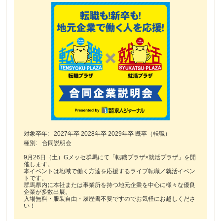
対象卒年:
2027年卒 2028年卒 2029年卒 既卒（転職）
種別:
合同説明会
9月26日（土）Gメッセ群馬にて「転職プラザ×就活プラザ」を開
催します。
本イベントは地域で働く方達を応援するライブ転職／就活イベン
トです。
群馬県内に本社または事業所を持つ地元企業を中心に様々な優良
企業が多数出展。
入場無料・服装自由・履歴書不要ですのでお気軽にお越しくださ
い！