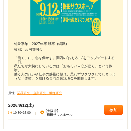
対象卒年:
2027年卒 既卒（転職）
種別:
合同説明会
「働く」に、心を働かす。関西の”おもろい”をアップデートする
一日。
私たちが大切にしているのは「おもろい＝心が動く」という体
験。
働く人の想いや仕事の熱量に触れ、思わずワクワクしてしまうよ
うな「体験」を届ける合同企業説明会を開催します。
属性:
業界研究・企業研究・職種研究
2026/9/12(土)
参加
【大阪府】
10:30~16:00
|
梅田サウスホール