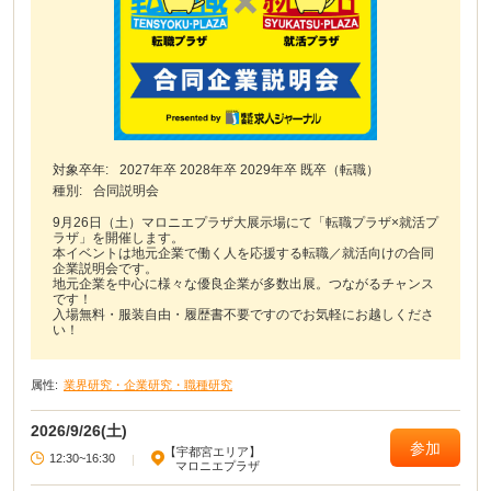
対象卒年:
2027年卒 2028年卒 2029年卒 既卒（転職）
種別:
合同説明会
9月26日（土）マロニエプラザ大展示場にて「転職プラザ×就活プ
ラザ」を開催します。
本イベントは地元企業で働く人を応援する転職／就活向けの合同
企業説明会です。
地元企業を中心に様々な優良企業が多数出展。つながるチャンス
です！
入場無料・服装自由・履歴書不要ですのでお気軽にお越しくださ
い！
属性:
業界研究・企業研究・職種研究
2026/9/26(土)
参加
【宇都宮エリア】
12:30~16:30
|
マロニエプラザ