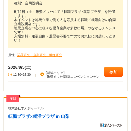
種別:
合同説明会
9月5日（土）朱鷺メッセにて「転職プラザ×就活プラザ」を開催
します。
本イベントは地元企業で働く人を応援する転職／就活向けの合同
企業説明会です。
地元企業を中心に様々な優良企業が多数出展。つながるチャンス
です！
入場無料・服装自由・履歴書不要ですのでお気軽にお越しくださ
い！
属性:
業界研究・企業研究・職種研究
2026/9/5(土)
参加
【新潟エリア】
12:30~16:30
|
朱鷺メッセ(新潟コンベンションセンタ
ー)
注目
株式会社求人ジャーナル
転職プラザ×就活プラザ in 山梨