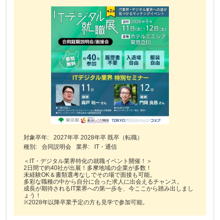
対象卒年:
2027年卒 2028年卒 既卒（転職）
種別:
合同説明会
業界:
IT・通信
＜IT・デジタル業界特化の就職イベント開催！＞
2日間で約40社が出展！多摩地域の企業が多数！
未経験OK＆書類選考なしでその場で面接も可能。
多彩な職種の中から自分に合った求人に出会えるチャンス。
成長が期待されるIT業界への第一歩を、今ここから踏み出しまし
ょう！
※2028年以降卒業予定の方も見学で参加可能。