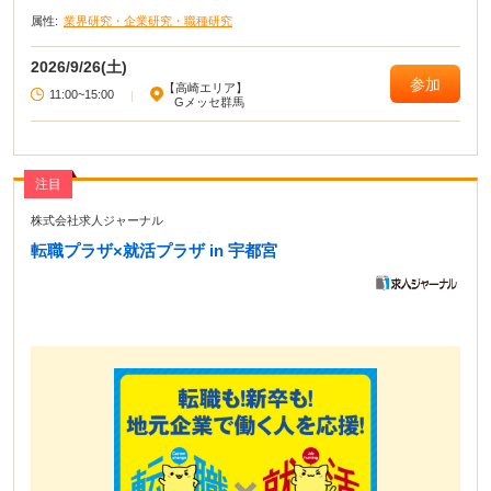
属性:
業界研究・企業研究・職種研究
2026/9/26(土)
参加
【高崎エリア】
11:00~15:00
|
Gメッセ群馬
注目
株式会社求人ジャーナル
転職プラザ×就活プラザ in 宇都宮