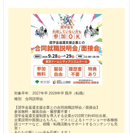
対象卒年:
2027年卒 2028年卒 既卒（転職）
種別:
合同説明会
【奨学金返還支援企業との合同就職説明会／面接会】
参加無料・服装自由・履歴書不要！
奨学金返還支援制度を導入する企業が2日間で約40社出展。
企業説明や面接はもちろん、ゲストによるトークショーや各種相
談コーナーなど、就職・転職活動をサポートするコンテンツも充
実！
あなたの新しい一歩を応援します！