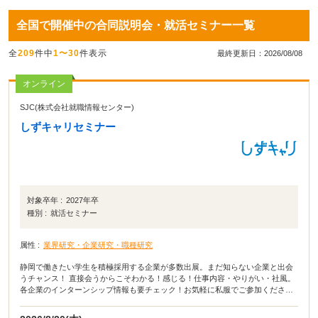
全国で開催中の合同説明会・就活セミナー一覧
全
209
件中
1〜30
件表示
最終更新日：2026/08/08
オンライン
SJC(株式会社就職情報センター)
しずキャリセミナー
対象卒年 :
2027年卒
種別 :
就活セミナー
属性 :
業界研究・企業研究・職種研究
静岡で働きたい学生を積極採用する企業が多数出展。まだ知らない企業と出会
うチャンス！ 直接会うからこそわかる！感じる！仕事内容・やりがい・社風。
各企業のインターンシップ情報も要チェック！お気軽に私服でご参加ください
♪