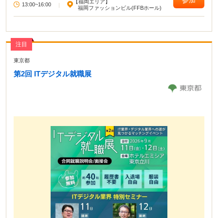
【福岡エリア】
13:00~16:00
|
福岡ファッションビル(FFBホール)
注目
東京都
第2回 ITデジタル就職展