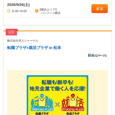
2026/9/26(土)
参加
【横浜エリア】
11:00~16:00
|
パシフィコ横浜
注目
株式会社求人ジャーナル
転職プラザ×就活プラザ in 松本