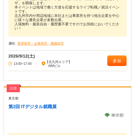
ザ」を開催します。
本イベントは地域で働く方達を応援するライブ転職／就活イベン
トです。
北九州市内や周辺地域に本社または事業所を持つ地元企業を中心
に様々な優良企業が多数出展。
入場無料・服装自由・履歴書不要ですのでお気軽においでくださ
い！
属性:
業界研究・企業研究・職種研究
2026/9/12(土)
参加
【北九州エリア】
13:00~17:00
|
AIMビル
注目
東京都
第2回 ITデジタル就職展