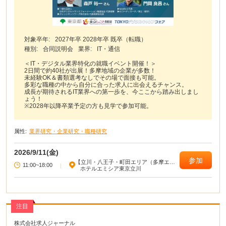
対象卒年:
2027年卒 2028年卒 既卒（転職）
種別:
合同説明会
業界:
IT・通信
＜IT・デジタル業界特化の就職イベント開催！＞
2日間で約40社が出展！多摩地域の企業が多数！
未経験OK＆書類選考なしでその場で面接も可能。
多彩な職種の中から自分に合った求人に出会えるチャンス。
成長が期待されるIT業界への第一歩を、今ここから踏み出しまし
ょう！
※2028年以降卒業予定の方も見学で参加可能。
属性:
業界研究・企業研究・職種研究
2026/9/11(金)
参加
【立川・八王子・町田エリア（多摩エリ
11:00~18:00
|
ア）】
ホテルエミシア東京立川
注目
株式会社求人ジャーナル