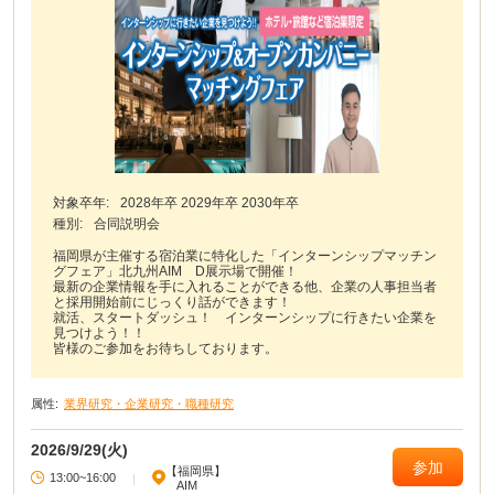
対象卒年:
2028年卒 2029年卒 2030年卒
種別:
合同説明会
福岡県が主催する宿泊業に特化した「インターンシップマッチン
グフェア」北九州AIM D展示場で開催！
最新の企業情報を手に入れることができる他、企業の人事担当者
と採用開始前にじっくり話ができます！
就活、スタートダッシュ！ インターンシップに行きたい企業を
見つけよう！！
皆様のご参加をお待ちしております。
属性:
業界研究・企業研究・職種研究
2026/9/29(火)
参加
【福岡県】
13:00~16:00
|
AIM