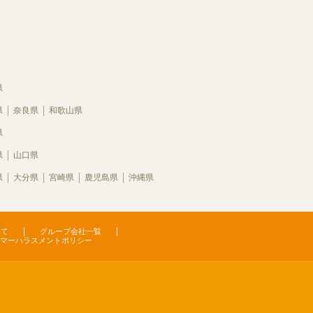
県
県
奈良県
和歌山県
県
県
山口県
県
大分県
宮崎県
鹿児島県
沖縄県
いて
グループ会社一覧
マーハラスメントポリシー