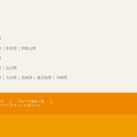
県
県
奈良県
和歌山県
県
県
山口県
県
大分県
宮崎県
鹿児島県
沖縄県
いて
グループ会社一覧
マーハラスメントポリシー