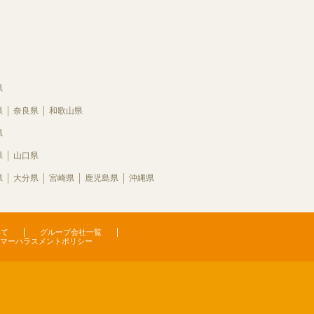
県
県
奈良県
和歌山県
県
県
山口県
県
大分県
宮崎県
鹿児島県
沖縄県
いて
グループ会社一覧
マーハラスメントポリシー