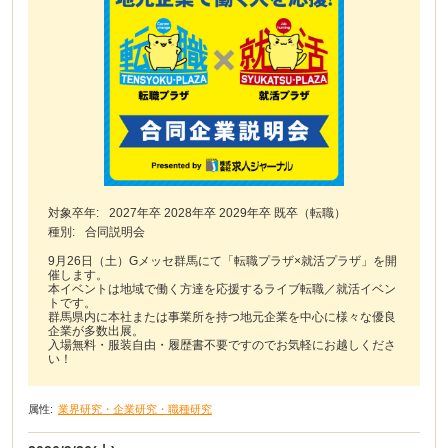
対象卒年:
2027年卒 2028年卒 2029年卒 既卒（転職）
種別:
合同説明会
9月26日（土）Gメッセ群馬にて「転職プラザ×就活プラザ」を開
催します。
本イベントは地域で働く方達を応援するライブ転職／就活イベン
トです。
群馬県内に本社または事業所を持つ地元企業を中心に様々な優良
企業が多数出展。
入場無料・服装自由・履歴書不要ですのでお気軽にお越しくださ
い！
属性:
業界研究・企業研究・職種研究