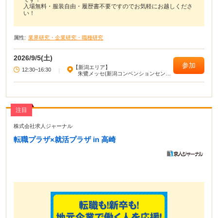
入場無料・服装自由・履歴書不要ですのでお気軽にお越しくださ
い！
属性:
業界研究・企業研究・職種研究
2026/9/5(土)
参加
【新潟エリア】
12:30~16:30
|
朱鷺メッセ(新潟コンベンションセンタ
ー)
注目
株式会社求人ジャーナル
転職プラザ×就活プラザ in 高崎