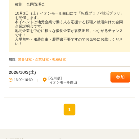
種別:
合同説明会
10月3日（土）イオンモール白山にて「転職プラザ×就活プラザ」
を開催します。
本イベントは地元企業で働く人を応援する転職／就活向けの合同
企業説明会です。
地元企業を中心に様々な優良企業が多数出展。つながるチャンス
です！
入場無料・服装自由・履歴書不要ですのでお気軽にお越しくださ
い！
属性:
業界研究・企業研究・職種研究
2026/10/3(土)
参加
【石川県】
13:00~16:30
|
イオンモール白山
1