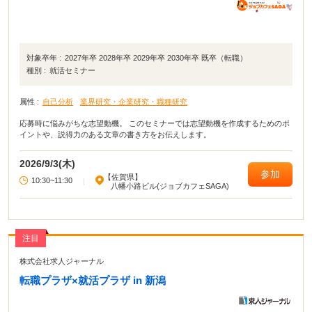
対象卒年 :
2027年卒 2028年卒 2029年卒 2030年卒 既卒（転職）
種別 :
就活セミナー
属性 :
自己分析
業界研究・企業研究・職種研究
応募時に悩みがちな志望動機。 このセミナーでは志望動機を作成するためのポ
イントや、説得力のある文章の書き方をお伝えします。
2026/9/3(木)
参加
【佐賀県】
10:30~11:30
|
八幡小路ビル(ジョブカフェSAGA)
注目
株式会社求人ジャーナル
転職プラザ×就活プラザ in 新潟