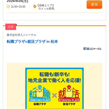
2026/9/26(土)
参加
【高崎エリア】
11:00~15:00
|
Gメッセ群馬
注目
株式会社求人ジャーナル
転職プラザ×就活プラザ in 松本