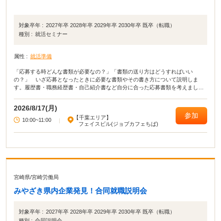
対象卒年 :
2027年卒 2028年卒 2029年卒 2030年卒 既卒（転職）
種別 :
就活セミナー
属性 :
就活準備
「応募する時どんな書類が必要なの？」「書類の送り方はどうすればいい
の？」 いざ応募となったときに必要な書類やその書き方について説明しま
す。履歴書・職務経歴書・自己紹介書など自分に合った応募書類を考えましょ
う。送付状（添え状）・封筒など必要な書類の書き方を知り、応募に備えまし
ょう。
2026/8/17(月)
参加
【千葉エリア】
10:00~11:00
|
フェイスビル(ジョブカフェちば)
宮崎県
/
宮崎労働局
みやざき県内企業発見！合同就職説明会
対象卒年 :
2027年卒 2028年卒 2029年卒 2030年卒 既卒（転職）
種別 :
合同説明会