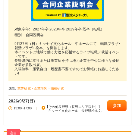
対象卒年:
2027年卒 2028年卒 2029年卒 既卒（転職）
種別:
合同説明会
9月27日（日）キッセイ文化ホール 中ホールにて「転職プラザ×
就活プラザin松本」を開催します。
本イベントは地域で働く方達を応援するライブ転職／就活イベン
トです。
長野県内に本社または事業所を持つ地元企業を中心に様々な優良
企業が多数出展。
入場無料・服装自由・履歴書不要ですのでお気軽にお越しくださ
い!
属性:
業界研究・企業研究・職種研究
2026/9/27(日)
参加
【その他長野県（長野エリア以外）】
13:00~17:00
|
キッセイ文化ホール 長野県松本文化
会館
注目