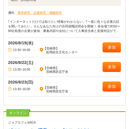
属性 :
業界研究・企業研究・職種研究
｢インターネットだけでは知りたい情報がわからない」｢一度に色々な企業の話
を聞いてみたい」そんなあなた向けの合同就職説明会を開催！ 各会場で約50〜
80社程度の企業が参加、募集内容や会社について人事担当者と直接対話ができ
ます｡
2026/8/19(水)
参加
【宮崎県】
13:30~16:00
|
延岡総合文化センター
2026/8/22(土)
参加
【宮崎県】
13:30~16:00
|
宮崎県防災庁舎
2026/8/23(日)
参加
【宮崎県】
13:30~16:00
|
宮崎県防災庁舎
オンライン
ジョブカフェSAGA