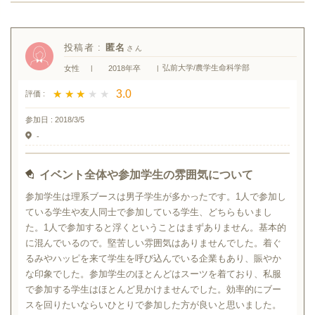
投稿者 :
匿名
弘前大学/農学生命科学部
女性
|
2018年卒
|
★ ★ ★ ★ ★
★ ★ ★ ★ ★
3.0
評価 :
参加日 :
2018/3/5
-
イベント全体や参加学生の雰囲気について
参加学生は理系ブースは男子学生が多かったです。1人で参加し
ている学生や友人同士で参加している学生、どちらもいまし
た。1人で参加すると浮くということはまずありません。基本的
に混んでいるので。堅苦しい雰囲気はありませんでした。着ぐ
るみやハッピを来て学生を呼び込んでいる企業もあり、賑やか
な印象でした。参加学生のほとんどはスーツを着ており、私服
で参加する学生はほとんど見かけませんでした。効率的にブー
スを回りたいならいひとりで参加した方が良いと思いました。