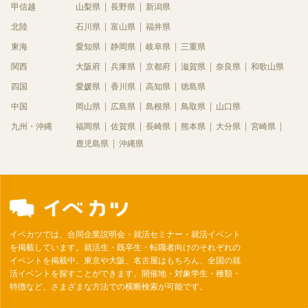
甲信越
山梨県
長野県
新潟県
北陸
石川県
富山県
福井県
東海
愛知県
静岡県
岐阜県
三重県
関西
大阪府
兵庫県
京都府
滋賀県
奈良県
和歌山県
四国
愛媛県
香川県
高知県
徳島県
中国
岡山県
広島県
島根県
鳥取県
山口県
九州・沖縄
福岡県
佐賀県
長崎県
熊本県
大分県
宮崎県
鹿児島県
沖縄県
イベカツでは、合同企業説明会・就活セミナー・就活イベント
を掲載しています。就活生・既卒生・転職者向けのそれぞれの
イベントを掲載中。東京や大阪、名古屋はもちろん、全国の就
活イベントを探すことができます。開催地・対象学生・種類・
特徴など、さまざまな方法での横断検索が可能です。