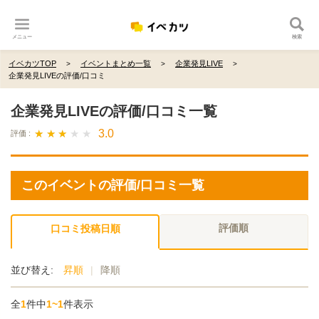
メニュー
検索
イベカツTOP
イベントまとめ一覧
企業発見LIVE
企業発見LIVEの評価/口コミ
企業発見LIVEの評価/口コミ一覧
★ ★ ★ ★ ★
★ ★ ★ ★ ★
3.0
評価 :
このイベントの評価/口コミ一覧
評価順
口コミ投稿日順
並び替え:
昇順
|
降順
全
1
件中
1~1
件表示