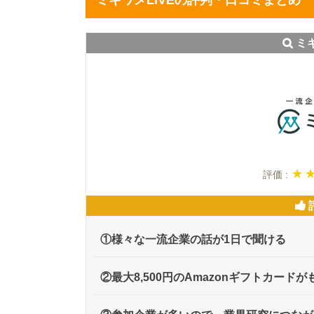
ミキワメLIVEの評判・口コミまとめ
ミキ
★ ★
★ ★
評価 :
①様々な一流企業の話が1日で聞ける
②最大8,500円のAmazonギフトカード