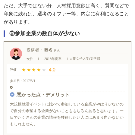
ただ、大手ではない分、人材採用意欲は高く、質問などで
印象に残れば、選考のオファー等、内定に有利になること
があります。
②参加企業の数自体が少ない
投稿者 :
匿名
大妻女子大学/文学部
女性
|
2018年度卒
|
★ ★ ★ ★ ★
★ ★ ★ ★ ★
4.0
評価 :
参加日 :
2017/3/1
-
悪かった点・デメリット
大規模就活イベントに比べて参加している企業がやはり少ないの
で自分の希望する企業がないことももちろんあると思います。一
日でたくさんの企業の情報を獲得したい人にはあまり向かないか
もしれません。