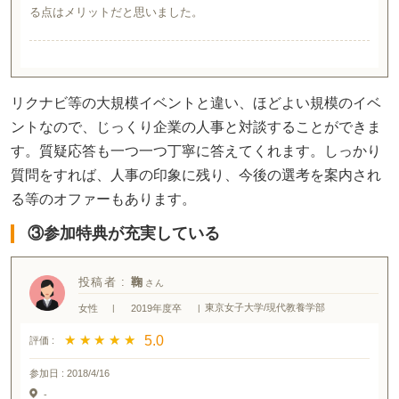
る点はメリットだと思いました。
リクナビ等の大規模イベントと違い、ほどよい規模のイベ
ントなので、じっくり企業の人事と対談することができま
す。質疑応答も一つ一つ丁寧に答えてくれます。しっかり
質問をすれば、人事の印象に残り、今後の選考を案内され
る等のオファーもあります。
③参加特典が充実している
投稿者 :
鞠
東京女子大学/現代教養学部
女性
|
2019年度卒
|
★ ★ ★ ★ ★
★ ★ ★ ★ ★
5.0
評価 :
参加日 :
2018/4/16
-