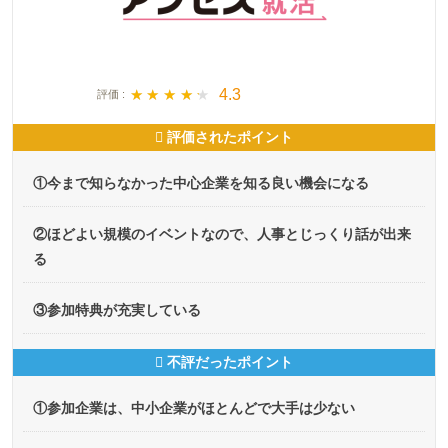
★ ★ ★ ★ ★
★ ★ ★ ★ ★
4.3
評価 :
評価されたポイント
①今まで知らなかった中心企業を知る良い機会になる
②ほどよい規模のイベントなので、人事とじっくり話が出来
る
③参加特典が充実している
不評だったポイント
①参加企業は、中小企業がほとんどで大手は少ない