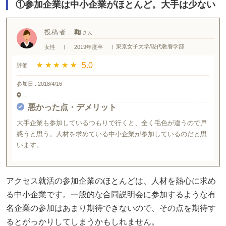
①参加企業は中小企業がほとんど。大手は少ない
投稿者 :
鞠
東京女子大学/現代教養学部
女性
|
2019年度卒
|
★ ★ ★ ★ ★
★ ★ ★ ★ ★
5.0
評価 :
参加日 :
2018/4/16
-
悪かった点・デメリット
大手企業も参加しているつもりで行くと、全く毛色が違うので戸
惑うと思う。人材を求めている中小企業が参加しているのだと思
います。
アクセス就活の参加企業のほとんどは、人材を熱心に求め
る中小企業です。一般的な合同説明会に参加するような有
名企業の参加はあまり期待できないので、その点を期待す
るとがっかりしてしまうかもしれません。