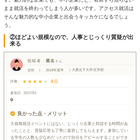
まま就活を終わってしまう人が多いです。アクセス就活は
そんな魅力的な中小企業と出会うキッカケになるでしょ
う。
②ほどよい規模なので、人事とじっくり質疑が出
来る
投稿者 :
匿名
大妻女子大学/文学部
女性
|
2018年度卒
|
★ ★ ★ ★ ★
★ ★ ★ ★ ★
4.0
評価 :
参加日 :
2017/3/1
-
良かった点・メリット
大規模就活イベントにはない、じっくり企業と対談する時間があ
ったことと、質疑応答も丁寧に返答してもらえます。参加してい
る学生の人数も少なめだったので自分をアピールすることができ