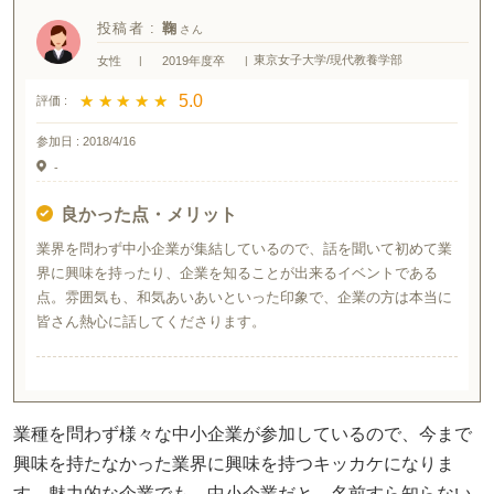
投稿者 :
鞠
東京女子大学/現代教養学部
女性
|
2019年度卒
|
★ ★ ★ ★ ★
★ ★ ★ ★ ★
5.0
評価 :
参加日 :
2018/4/16
-
良かった点・メリット
業界を問わず中小企業が集結しているので、話を聞いて初めて業
界に興味を持ったり、企業を知ることが出来るイベントである
点。雰囲気も、和気あいあいといった印象で、企業の方は本当に
皆さん熱心に話してくださります。
業種を問わず様々な中小企業が参加しているので、今まで
興味を持たなかった業界に興味を持つキッカケになりま
す。魅力的な企業でも、中小企業だと、名前すら知らない