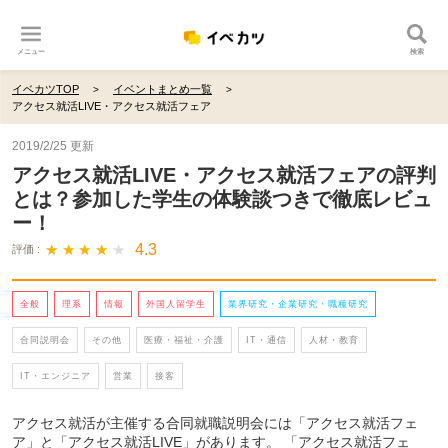
メニュー
検索
イベカツTOP
イベントまとめ一覧
アクセス就活LIVE・アクセス就活フェア
2019/2/25 更新
アクセス就活LIVE・アクセス就活フェアの評判
とは？参加した学生の体験談つきで徹底レビュ
ー！
★ ★ ★ ★ ★
★ ★ ★ ★ ★
4.3
評価 :
全般
理系
情報
外国人留学生
業界研究・企業研究・職種研究
合同説明会
その他
医療・福祉・介護
IT・通信
人材・教育
IT・エンジニア
営業
接客
アクセス就活が主催する合同就職説明会には「アクセス就活フェ
ア」と「アクセス就活LIVE」があります。 「アクセス就活フェ