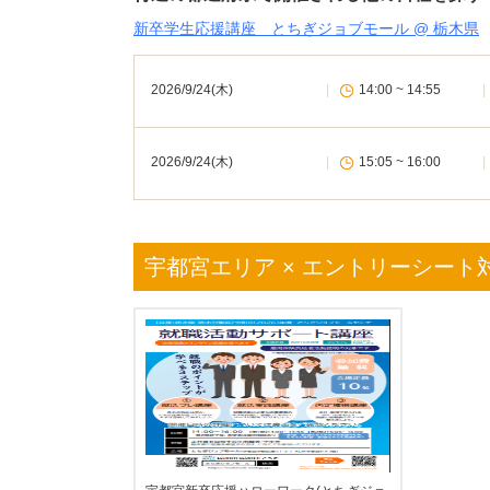
新卒学生応援講座 とちぎジョブモール @ 栃木県
2026/9/24(木)
|
14:00 ~ 14:55
|
2026/9/24(木)
|
15:05 ~ 16:00
|
宇都宮エリア × エントリーシート