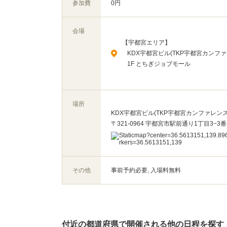
参加費
0円
会場
【宇都宮エリア】
KDX宇都宮ビル(TKP宇都宮カンフ
1F とちぎジョブモール
場所
KDX宇都宮ビル(TKP宇都宮カンファレンス
〒321-0964 宇都宮市駅前通り1丁目3−3番
その他
事前予約必要, 入場料無料
付近の都道府県で開催される他の日程を探す