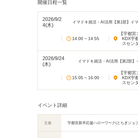
開催日程一覧
2026/9/2
イマドキ就活・AI活用【第1部】イ
4(木)
ェント＆スカウト型求人の活用法
【宇都宮
14:00 ~ 14:55
KDX宇
スセンタ
2026/9/24
イマドキ就活・AI活用【第2部】
(木)
つAI活用法
【宇都宮
15:05 ~ 16:00
KDX宇
スセンタ
イベント詳細
主催
宇都宮新卒応援ハローワーク(とちぎジョブ