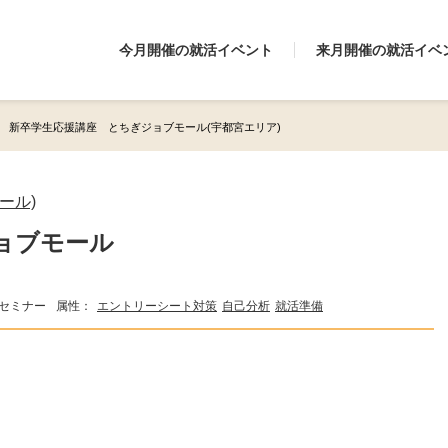
今月開催の就活イベント
来月開催の就活イベ
新卒学生応援講座 とちぎジョブモール(宇都宮エリア)
ール)
ョブモール
セミナー
属性：
エントリーシート対策
自己分析
就活準備