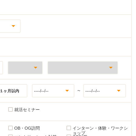
~
１ヶ月以内
就活セミナー
OB・OG訪問
インターン・体験・ワークシ
ョップ