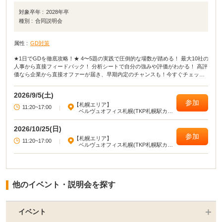
対象卒年 :
2028年卒
種別 :
合同説明会
属性 :
GD対策
★1日でGDを徹底攻略！★ 4〜5題の実践で圧倒的な場数が踏める！ 最大10社の
人事から直接フィードバック！ 分析シートで自分の強みや評価がわかる！ 高評
価なら企業から直接オファーが届き、早期内定のチャンスも！今すぐチェック
しよう！
2026/9/5(土)
参加
【札幌エリア】
11:20~17:00
|
ベルヴュオフィス札幌(TKP札幌駅カン
ファレンスセンター)
2026/10/25(日)
参加
【札幌エリア】
11:20~17:00
|
ベルヴュオフィス札幌(TKP札幌駅カン
ファレンスセンター)
他のイベント・説明会を探す
イベント