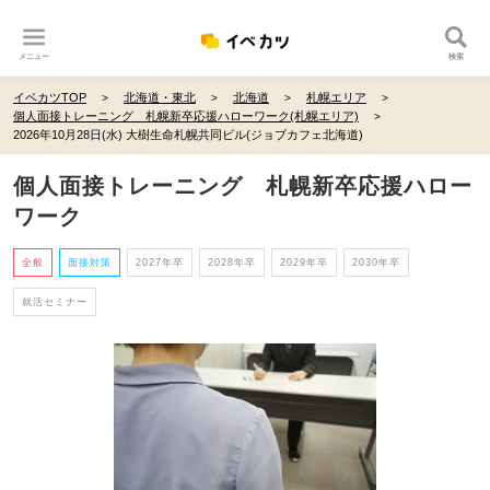
メニュー
検索
イベカツTOP
北海道・東北
北海道
札幌エリア
個人面接トレーニング 札幌新卒応援ハローワーク(札幌エリア)
2026年10月28日(水) 大樹生命札幌共同ビル(ジョブカフェ北海道)
個人面接トレーニング 札幌新卒応援ハロー
ワーク
全般
面接対策
2027年卒
2028年卒
2029年卒
2030年卒
就活セミナー