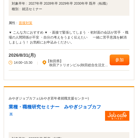
対象卒年 :
2027年卒 2028年卒 2029年卒 2030年卒 既卒（転職）
種別 :
就活セミナー
属性 :
面接対策
▼ こんな方におすすめ ▼ ・面接で緊張してしまう ・初対面の会話が苦手 ・職
場の人間関係が不安 ・自分の考えをうまく伝えたい 一緒に苦手意識を解消
しましょう！ お気軽にお申込みください。
2026/8/31(月)
参加
【秋田県】
14:00~15:30
|
秋田アトリオンビル(秋田総合生活文化
会館・美術館)
みやぎジョブカフェ(みやぎ若年者就職支援センター)
業種・職種研究セミナー みやぎジョブカフ
ェ