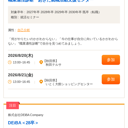
対象卒年 :
2027年卒 2028年卒 2029年卒 2030年卒 既卒（転職）
種別 :
就活セミナー
属性 :
自己分析
「何がやりたいのかがわからない」「今の仕事が自分に向いているかがわから
ない」 “職業適性診断”で自分を見つめてみましょう。
2026/8/20(木)
参加
【秋田県】
13:00~16:45
|
秋田テルサ
2026/8/21(金)
参加
【秋田県】
13:00~16:45
|
いとく大館ショッピングセンター
注目
株式会社DEiBA Company
DEiBA＜28卒＞