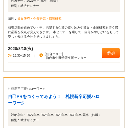
対象卒年 :
2027年卒 既卒（転職）
種別 :
就活セミナー
属性 :
業界研究・企業研究・職種研究
就職活動を進めていく中、志望する企業の絞り込みや業界・企業研究を行う際
に必要な視点が見えてきます。 本セミナーを通して、自分がやりがいをもって
楽しく働ける会社を見つけましょう。
2026/8/18(火)
参加
【仙台エリア】
13:30~15:30
|
仙台市生涯学習支援センター
札幌新卒応援ハローワーク
自己PRをつくってみよう！ 札幌新卒応援ハロ
ーワーク
対象卒年 :
2027年卒 2028年卒 2029年卒 2030年卒 既卒（転職）
種別 :
就活セミナー