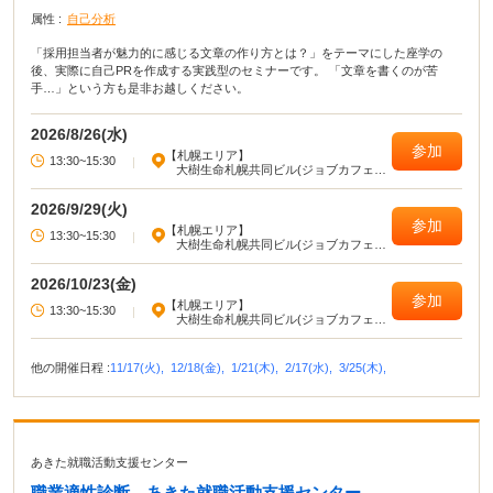
属性 :
自己分析
「採用担当者が魅力的に感じる文章の作り方とは？」をテーマにした座学の
後、実際に自己PRを作成する実践型のセミナーです。 「文章を書くのが苦
手…」という方も是非お越しください。
2026/8/26(水)
参加
【札幌エリア】
13:30~15:30
|
大樹生命札幌共同ビル(ジョブカフェ北
海道)
2026/9/29(火)
参加
【札幌エリア】
13:30~15:30
|
大樹生命札幌共同ビル(ジョブカフェ北
海道)
2026/10/23(金)
参加
【札幌エリア】
13:30~15:30
|
大樹生命札幌共同ビル(ジョブカフェ北
海道)
他の開催日程 :
11/17(火),
12/18(金),
1/21(木),
2/17(水),
3/25(木),
あきた就職活動支援センター
職業適性診断 あきた就職活動支援センター