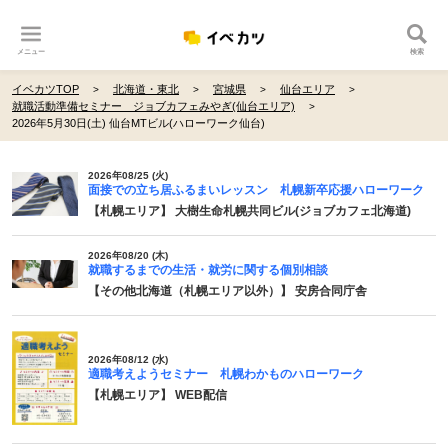
メニュー
検索
イベカツTOP
北海道・東北
宮城県
仙台エリア
就職活動準備セミナー ジョブカフェみやぎ(仙台エリア)
2026年5月30日(土) 仙台MTビル(ハローワーク仙台)
2026年08/25 (火)
面接での立ち居ふるまいレッスン 札幌新卒応援ハローワーク
【札幌エリア】 大樹生命札幌共同ビル(ジョブカフェ北海道)
2026年08/20 (木)
就職するまでの生活・就労に関する個別相談
【その他北海道（札幌エリア以外）】 安房合同庁舎
2026年08/12 (水)
適職考えようセミナー 札幌わかものハローワーク
【札幌エリア】 WEB配信