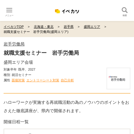
メニュー
検索
イベカツTOP
北海道・東北
岩手県
盛岡エリア
就職支援セミナー 岩手労働局(盛岡エリア)
岩手労働局
就職支援セミナー 岩手労働局
盛岡エリア会場
対象卒年
既卒、2027
種別
就活セミナー
属性
面接対策
エントリーシート対策
自己分析
ハローワークが実施する再就職活動の為のノウハウのポイントをお
さえた徹底講座が、県内で開催されます。
開催日程一覧