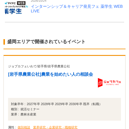
2026/10/24
インターンシップ＆キャリア発見フェ 薬学生 WEB
LIVE
盛岡エリアで開催されているイベント
ジョブカフェいわて
/
岩手県
/
岩手県農業公社
[岩手県農業公社]農業を始めたい人の相談会
対象卒年 :
2027年卒 2028年卒 2029年卒 2030年卒 既卒（転職）
種別 :
就活セミナー
業界 :
農林水産業
属性 :
個別相談
業界研究・企業研究・職種研究