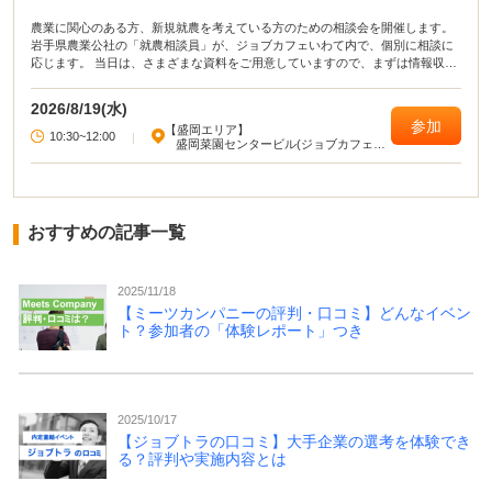
農業に関心のある方、新規就農を考えている方のための相談会を開催します。
岩手県農業公社の「就農相談員」が、ジョブカフェいわて内で、個別に相談に
応じます。 当日は、さまざまな資料をご用意していますので、まずは情報収集
という方も参加OK。 自然豊かなこの岩手で、「農業を仕事にする」を考えて
みませんか？（参加・相談無料 ）
2026/8/19(水)
参加
【盛岡エリア】
10:30~12:00
|
盛岡菜園センタービル(ジョブカフェい
わて)
おすすめの記事一覧
2025/11/18
【ミーツカンパニーの評判・口コミ】どんなイベン
ト？参加者の「体験レポート」つき
2025/10/17
【ジョブトラの口コミ】大手企業の選考を体験でき
る？評判や実施内容とは