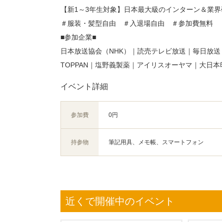
【新1～3年生対象】日本最大級のインターン＆業
＃服装・髪型自由 ＃入退場自由 ＃参加費無料
■参加企業■
日本放送協会（NHK）｜読売テレビ放送｜毎日放
TOPPAN｜塩野義製薬｜アイリスオーヤマ｜大日本
イベント詳細
参加費
0円
持参物
筆記用具、メモ帳、スマートフォン
近くで開催中のイベント