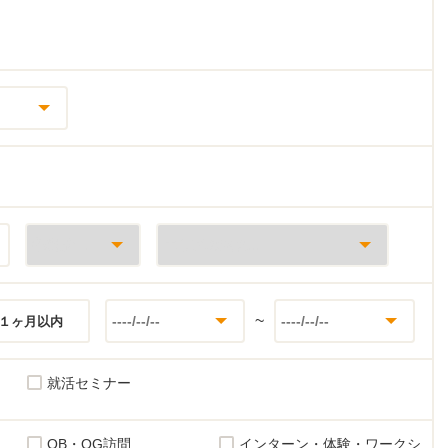
~
１ヶ月以内
就活セミナー
OB・OG訪問
インターン・体験・ワークシ