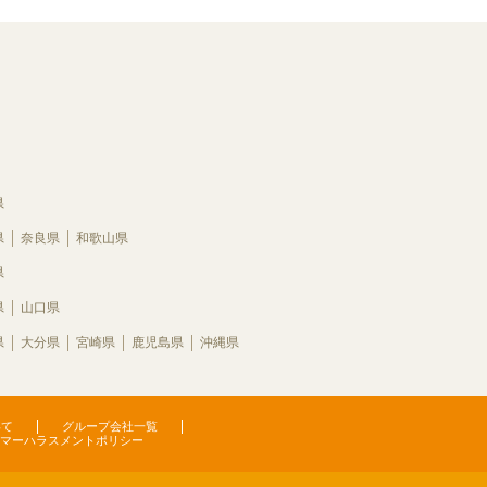
県
県
奈良県
和歌山県
県
県
山口県
県
大分県
宮崎県
鹿児島県
沖縄県
いて
グループ会社一覧
マーハラスメントポリシー