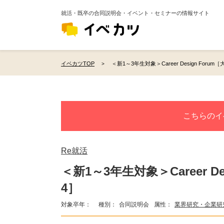
就活・既卒の合同説明会・イベント・セミナーの情報サイト
イベカツTOP
＜新1～3年生対象＞Career Design Forum［
こちらのイ
Re就活
＜新1～3年生対象＞Career De
4］
対象卒年：
種別：
合同説明会
属性：
業界研究・企業研