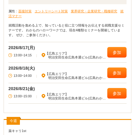
属性 :
面接対策
エントリーシート対策
業界研究・企業研究・職種研究
就
活マナー
就職活動を進める上で、知っていると役に立つ情報をお伝えする就職支援セミ
ナーです。 わかものハローワークでは、現在4種類セミナーを開催していま
す。 ぜひ、ご参加ください。
2026/8/17(月)
参加
【広島エリア】
13:00~14:15
|
明治安田生命広島本通ビル(広島わかも
のハローワーク)
2026/8/18(火)
参加
【広島エリア】
13:00~14:00
|
明治安田生命広島本通ビル(広島わかも
のハローワーク)
2026/8/21(金)
参加
【広島エリア】
13:00~15:00
|
明治安田生命広島本通ビル(広島わかも
のハローワーク)
今週
薬キャリ1st