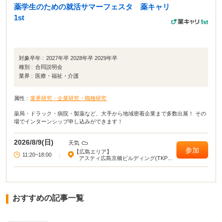
薬学生のための就活サマーフェスタ 薬キャリ
1st
対象卒年 :
2027年卒 2028年卒 2029年卒
種別 :
合同説明会
業界 :
医療・福祉・介護
属性 :
業界研究・企業研究・職種研究
薬局・ドラック・病院・製薬など、大手から地域密着企業まで多数出展！ その
場でインターンシップ申し込みができます！
2026/8/9(日)
天気
参加
【広島エリア】
11:20~18:00
|
アスティ広島京橋ビルディング(TKPガ
ーデンシティ広島駅前大橋)
おすすめの記事一覧