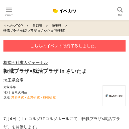
メニュー
検索
イベカツTOP
首都圏
埼玉県
転職プラザ×就活プラザ in さいたま(埼玉県)
こちらのイベントは終了致しました。
株式会社求人ジャーナル
転職プラザ×就活プラザ in さいたま
埼玉県会場
対象卒年
種別
合同説明会
属性
業界研究・企業研究・職種研究
7月4日（土）コルソ7Fコルソホールにて「転職プラザ×就活プラ
ザ」を開催します。