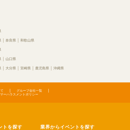
県
県
奈良県
和歌山県
県
県
山口県
県
大分県
宮崎県
鹿児島県
沖縄県
いて
グループ会社一覧
マーハラスメントポリシー
ントを探す
業界からイベントを探す