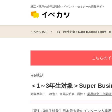
就活・既卒の合同説明会・イベント・セミナーの情報サイト
イベカツTOP
＜1～3年生対象＞Super Business Forum［東
こちらのイ
Re就活
＜1～3年生対象＞Super Busin
対象卒年：
種別：
合同説明会
属性：
業界研究・企業研
【新1～3年生対象】日本最大級のインターン＆業