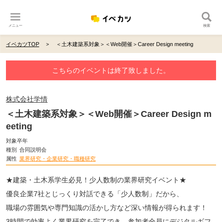
メニュー
検索
イベカツTOP
＜土木建築系対象＞＜Web開催＞Career Design meeting
こちらのイベントは終了致しました。
株式会社学情
＜土木建築系対象＞＜Web開催＞Career Design m
eeting
対象卒年
種別
合同説明会
属性
業界研究・企業研究・職種研究
★建築・土木系学生必見！少人数制の業界研究イベント★
優良企業7社とじっくり対話できる「少人数制」だから、
職場の雰囲気や専門知識の活かし方など深い情報が得られます！
3時間で効率よく業界研究を完了でき、参加者全員にデジタルギフ