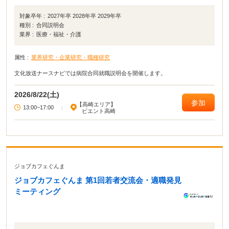
対象卒年 :
2027年卒 2028年卒 2029年卒
種別 :
合同説明会
業界 :
医療・福祉・介護
属性 :
業界研究・企業研究・職種研究
文化放送ナースナビでは病院合同就職説明会を開催します。
2026/8/22(土)
参加
【高崎エリア】
13:00~17:00
|
ビエント高崎
ジョブカフェぐんま
ジョブカフェぐんま 第1回若者交流会・適職発見
ミーティング