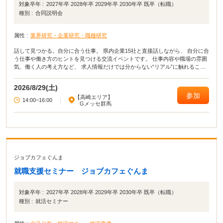
対象卒年 :
2027年卒 2028年卒 2029年卒 2030年卒 既卒（転職）
種別 :
合同説明会
属性 :
業界研究・企業研究・職種研究
話して見つかる。自分に合う仕事。 県内企業15社と直接話しながら、 自分に合
う仕事や働き方のヒントを見つける交流イベントです。 仕事内容や職場の雰囲
気、働く人の考え方など、 求人情報だけでは分からない“リアル”に触れること
で、 仕事選びの視野が広がります。 「何が向いているか分からない」 「いろ
いろな仕事を見てみたい」 そんな方におすすめです。
2026/8/29(土)
参加
【高崎エリア】
14:00~16:00
|
Gメッセ群馬
ジョブカフェぐんま
就職支援セミナー ジョブカフェぐんま
対象卒年 :
2027年卒 2028年卒 2029年卒 2030年卒 既卒（転職）
種別 :
就活セミナー