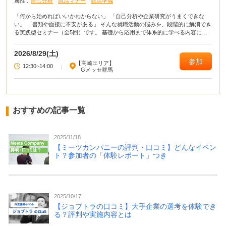
属性 :
自己分析
就活マナー
就活準備
「何から始めればいいかわからない」 「自己分析や企業研究がうまくできな
い」 「書類や面接に不安がある」 そんな就職活動の悩みを、段階的に解消でき
る実践型セミナー（全5回）です。 基礎から応用まで体系的に学べる内容に加
え、 セミナー後、希望者にはキャリアカウンセラーとの個別相談も実施。 学生
の方も、転職を考えている方も、それぞれに合った進め方をサポートします。
2026/8/29(土)
参加
【高崎エリア】
12:30~14:00
|
Gメッセ群馬
おすすめの記事一覧
2025/11/18
【ミーツカンパニーの評判・口コミ】どんなイベン
ト？参加者の「体験レポート」つき
2025/10/17
【ジョブトラの口コミ】大手企業の選考を体験でき
る？評判や実施内容とは