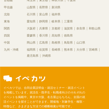
首都圏
埼玉県
東京都
神奈川県
千葉県
甲信越
山梨県
長野県
新潟県
北陸
石川県
富山県
福井県
東海
愛知県
静岡県
岐阜県
三重県
関西
大阪府
兵庫県
京都府
滋賀県
奈良県
和歌山県
四国
愛媛県
香川県
高知県
徳島県
中国
岡山県
広島県
島根県
鳥取県
山口県
九州・沖縄
福岡県
佐賀県
長崎県
熊本県
大分県
宮崎県
鹿児島県
沖縄県
イベカツでは、合同企業説明会・就活セミナー・就活イベント
を掲載しています。就活生・既卒生・転職者向けのそれぞれの
イベントを掲載中。東京や大阪、名古屋はもちろん、全国の就
活イベントを探すことができます。開催地・対象学生・種類・
特徴など、さまざまな方法での横断検索が可能です。