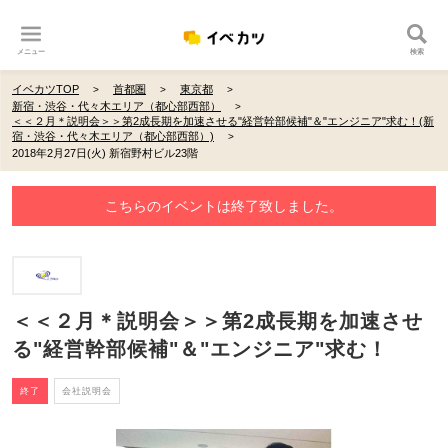
メニュー
検索
イベカツTOP
首都圏
東京都
新宿・渋谷・代々木エリア（都心部西部）
＜＜２月＊説明会＞＞第2成長期を加速させる"経営幹部候補"＆"エンジニア"求む！(新
宿・渋谷・代々木エリア（都心部西部）)
2018年2月27日(火) 新宿野村ビル23階
こちらのイベントは終了致しました。
＜＜２月＊説明会＞＞第2成長期を加速させ
る"経営幹部候補"＆"エンジニア"求む！
終了
会社説明会