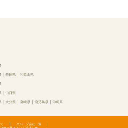
県
県
奈良県
和歌山県
県
県
山口県
県
大分県
宮崎県
鹿児島県
沖縄県
いて
グループ会社一覧
マーハラスメントポリシー