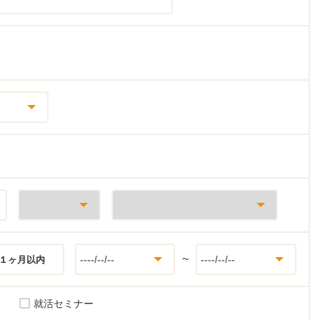
~
１ヶ月以内
就活セミナー