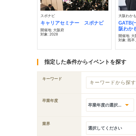
スポナビ
大阪わか
キャリアセミナー スポナビ
GATB
阪わか
開催地: 大阪府
対象: 2028
開催地: 
対象: 既卒
指定した条件からイベントを探す
キーワード
卒業年度
業界