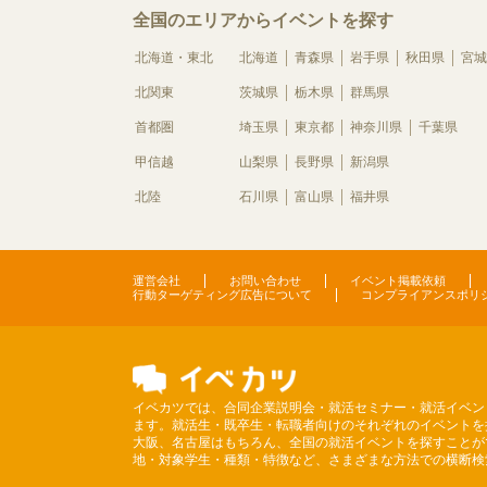
全国のエリアからイベントを探す
北海道・東北
北海道
青森県
岩手県
秋田県
宮城
北関東
茨城県
栃木県
群馬県
首都圏
埼玉県
東京都
神奈川県
千葉県
甲信越
山梨県
長野県
新潟県
北陸
石川県
富山県
福井県
運営会社
お問い合わせ
イベント掲載依頼
行動ターゲティング広告について
コンプライアンスポリ
イベカツでは、合同企業説明会・就活セミナー・就活イベン
ます。就活生・既卒生・転職者向けのそれぞれのイベントを
大阪、名古屋はもちろん、全国の就活イベントを探すことが
地・対象学生・種類・特徴など、さまざまな方法での横断検