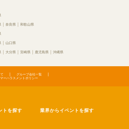
県
県
奈良県
和歌山県
県
県
山口県
県
大分県
宮崎県
鹿児島県
沖縄県
いて
グループ会社一覧
マーハラスメントポリシー
ントを探す
業界からイベントを探す