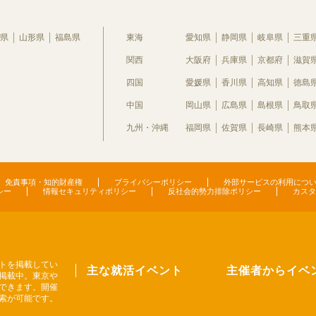
県
山形県
福島県
東海
愛知県
静岡県
岐阜県
三重
関西
大阪府
兵庫県
京都府
滋賀
四国
愛媛県
香川県
高知県
徳島
中国
岡山県
広島県
島根県
鳥取
九州・沖縄
福岡県
佐賀県
長崎県
熊本
免責事項・知的財産権
プライバシーポリシー
外部サービスの利用につ
シー
情報セキュリティポリシー
反社会的勢力排除ポリシー
カスタ
トを掲載してい
主な就活イベント
主催者からイベ
掲載中。東京や
できます。開催
索が可能です。