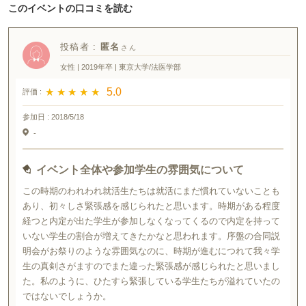
このイベントの口コミを読む
投稿者 :
匿名
女性 | 2019年卒 | 東京大学/法医学部
★ ★ ★ ★ ★
★ ★ ★ ★ ★
5.0
評価 :
参加日 :
2018/5/18
-
イベント全体や参加学生の雰囲気について
この時期のわれわれ就活生たちは就活にまだ慣れていないことも
あり、初々しさ緊張感を感じられたと思います。時期がある程度
経つと内定が出た学生が参加しなくなってくるので内定を持って
いない学生の割合が増えてきたかなと思われます。序盤の合同説
明会がお祭りのような雰囲気なのに、時期が進むにつれて我々学
生の真剣さがますのでまた違った緊張感が感じられたと思いまし
た。私のように、ひたすら緊張している学生たちが溢れていたの
ではないでしょうか。