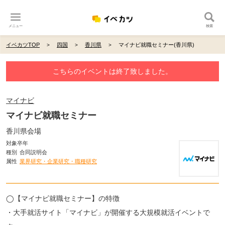
メニュー
検索
イベカツTOP
四国
香川県
マイナビ就職セミナー(香川県)
こちらのイベントは終了致しました。
マイナビ
マイナビ就職セミナー
香川県会場
対象卒年
種別
合同説明会
属性
業界研究・企業研究・職種研究
◯【マイナビ就職セミナー】の特徴
・大手就活サイト「マイナビ」が開催する大規模就活イベントで