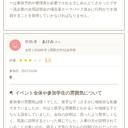
ーは事前予約や整理券が必要でそれも少しめんどくさかったです
一流企業の合同説明会の場合某テーマパーク並みに行列ができ混
雑することを覚悟していかなければなりません。
投稿者 :
あけみ
女性 | 2018年卒 | 関西大学/社会学部
★ ★ ★ ★ ★
★ ★ ★ ★ ★
3.0
評価 :
参加日 :
2017/11/26
-
イベント全体や参加学生の雰囲気について
参加者の雰囲気は様々でした。派手な子（さすがに地味目な私服
できていましたが、やはり派手な雰囲気とわかる）や地味な子ど
ちらも混在していました。会社の説明は、思ったより堅苦しくな
く、気楽に説明するといった感じでした。人事の方が説明されて
いることが多いのか、明るく元気な方からの説明ばかりだったの