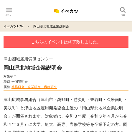
メニュー
検索
イベカツTOP
岡山県北地域企業説明会
こちらのイベントは終了致しました。
津山圏域雇用労働センター
岡山県北地域企業説明会
対象卒年
種別
合同説明会
属性
業界研究・企業研究・職種研究
津山広域事務組合（津山市・鏡野町・勝央町・奈義町・久米南町・
美咲町）と津山地区雇用開発協会主催の「岡山県北地域企業説明
会」が開催されます。対象者は、令和３年度（令和３年４月から令
和４年３月）に大学、短大、高専、専修学校等を卒業予定の方。岡