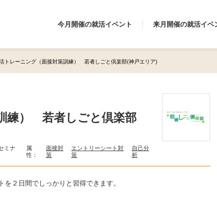
今月開催の就活イベント
来月開催の就活イベ
活トレーニング（面接対策訓練） 若者しごと倶楽部(神戸エリア)
訓練） 若者しごと倶楽部
セミナ
属
面接対
エントリーシート対
自己分
性：
策
策
析
トを２日間でしっかりと習得できます。