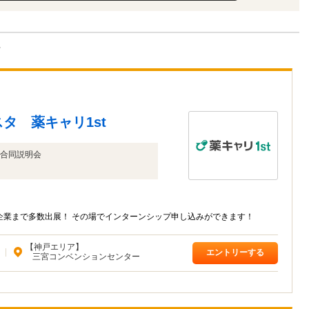
ト
タ 薬キャリ1st
合同説明会
企業まで多数出展！ その場でインターンシップ申し込みができます！
【神戸エリア】
|
エントリーする
三宮コンベンションセンター