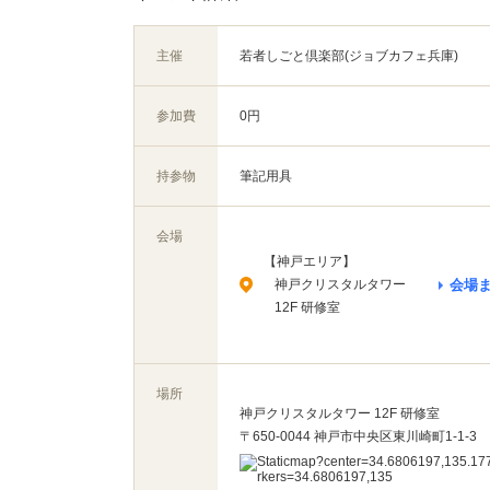
主催
若者しごと倶楽部(ジョブカフェ兵庫)
参加費
0円
持参物
筆記用具
会場
【神戸エリア】
神戸クリスタルタワー
会場
12F 研修室
場所
神戸クリスタルタワー 12F 研修室
〒650-0044 神戸市中央区東川崎町1-1-3