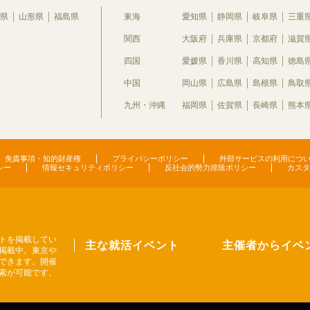
県
山形県
福島県
東海
愛知県
静岡県
岐阜県
三重
関西
大阪府
兵庫県
京都府
滋賀
四国
愛媛県
香川県
高知県
徳島
中国
岡山県
広島県
島根県
鳥取
九州・沖縄
福岡県
佐賀県
長崎県
熊本
免責事項・知的財産権
プライバシーポリシー
外部サービスの利用につ
シー
情報セキュリティポリシー
反社会的勢力排除ポリシー
カスタ
トを掲載してい
主な就活イベント
主催者からイベ
掲載中。東京や
できます。開催
索が可能です。