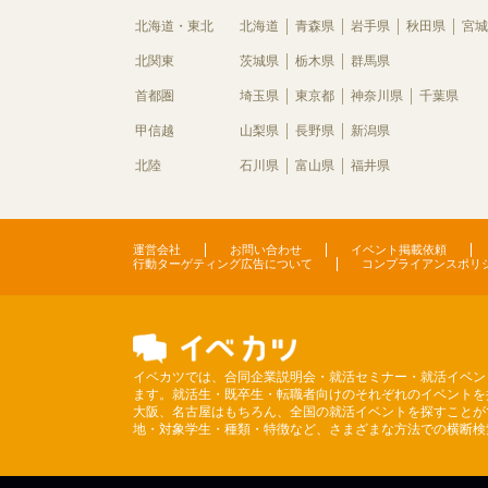
北海道・東北
北海道
青森県
岩手県
秋田県
宮城
北関東
茨城県
栃木県
群馬県
首都圏
埼玉県
東京都
神奈川県
千葉県
甲信越
山梨県
長野県
新潟県
北陸
石川県
富山県
福井県
運営会社
お問い合わせ
イベント掲載依頼
行動ターゲティング広告について
コンプライアンスポリ
イベカツでは、合同企業説明会・就活セミナー・就活イベン
ます。就活生・既卒生・転職者向けのそれぞれのイベントを
大阪、名古屋はもちろん、全国の就活イベントを探すことが
地・対象学生・種類・特徴など、さまざまな方法での横断検