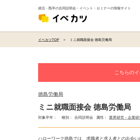
就活・既卒の合同説明会・イベント・セミナーの情報サイト
イベカツTOP
ミニ就職面接会 徳島労働局
こちらのイ
徳島労働局
ミニ就職面接会 徳島労働局
対象卒年：
種別：
合同説明会
属性：
業界研究・企業研
ハローワーク徳島では、求職者と求人者との出会い