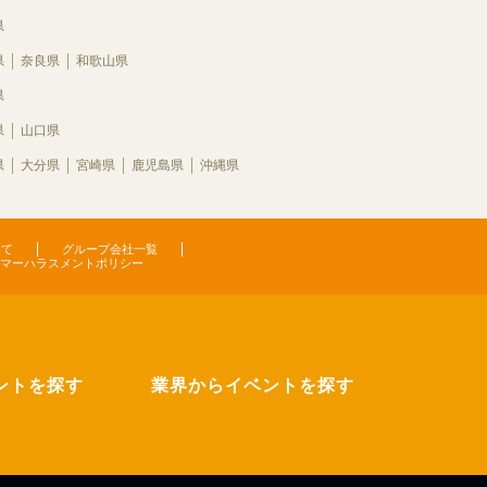
県
県
奈良県
和歌山県
県
県
山口県
県
大分県
宮崎県
鹿児島県
沖縄県
いて
グループ会社一覧
マーハラスメントポリシー
ントを探す
業界からイベントを探す