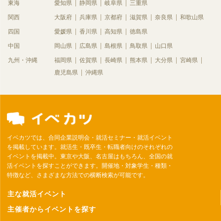
東海
愛知県
静岡県
岐阜県
三重県
関西
大阪府
兵庫県
京都府
滋賀県
奈良県
和歌山県
四国
愛媛県
香川県
高知県
徳島県
中国
岡山県
広島県
島根県
鳥取県
山口県
九州・沖縄
福岡県
佐賀県
長崎県
熊本県
大分県
宮崎県
鹿児島県
沖縄県
イベカツでは、合同企業説明会・就活セミナー・就活イベント
を掲載しています。就活生・既卒生・転職者向けのそれぞれの
イベントを掲載中。東京や大阪、名古屋はもちろん、全国の就
活イベントを探すことができます。開催地・対象学生・種類・
特徴など、さまざまな方法での横断検索が可能です。
主な就活イベント
主催者からイベントを探す