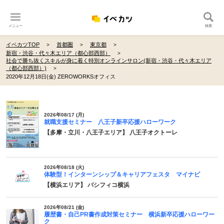
メニュー
検索
イベカツTOP
首都圏
東京都
新宿・渋谷・代々木エリア（都心部西部）
社会で勝ち抜くスキルが身に着く特別オンラインサロン(新宿・渋谷・代々木エリア
（都心部西部）)
2020年12月18日(金) ZEROWORKSオフィス
2026年08/17 (月)
就職支援セミナー 八王子新卒応援ハローワーク
【多摩・立川・八王子エリア】 八王子オクトーレ
2026年08/18 (火)
体験型！インターンシップ＆キャリアフェスタ マイナビ
【横浜エリア】 パシフィコ横浜
2026年08/21 (金)
履歴書・自己PR書作成対策セミナー 横浜新卒応援ハローワー
ク