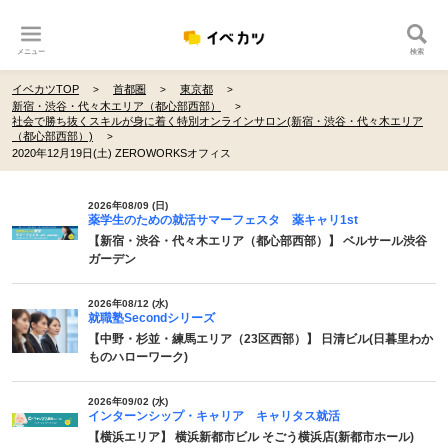
メニュー
検索
イベカツTOP
首都圏
東京都
新宿・渋谷・代々木エリア（都心部西部）
社会で勝ち抜くスキルが身に着く特別オンラインサロン(新宿・渋谷・代々木エリア
（都心部西部）)
2020年12月19日(土) ZEROWORKSオフィス
2026年08/09 (日)
薬学生のための就活サマーフェスタ 薬キャリ1st
【新宿・渋谷・代々木エリア（都心部西部）】 ベルサール渋谷
ガーデン
2026年08/12 (水)
就職塾Secondシリーズ
【中野・杉並・練馬エリア（23区西部）】 日清ビル(日暮里わか
ものハローワーク)
2026年09/02 (水)
インターンシップ・キャリア キャリタス就活
【横浜エリア】 横浜新都市ビル そごう横浜店(新都市ホール)