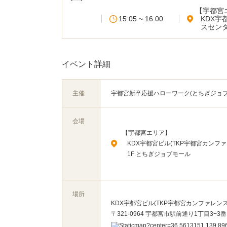
【宇都宮
15:05 ~ 16:00
KDX宇
スセンタ
イベント詳細
主催
宇都宮新卒応援ハローワーク(とちぎジョブ
会場
【宇都宮エリア】
KDX宇都宮ビル(TKP宇都宮カンフ
1F とちぎジョブモール
場所
KDX宇都宮ビル(TKP宇都宮カンファレンス
〒321-0964 宇都宮市駅前通り1丁目3−3番