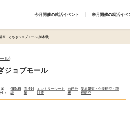
今月開催の就活イベント
来月開催の就活イベ
講座 とちぎジョブモール(栃木県)
ール)
ぎジョブモール
属
個別相
面接対
エントリーシート
自己分
業界研究・企業研究・職
性：
談
策
対策
析
種研究