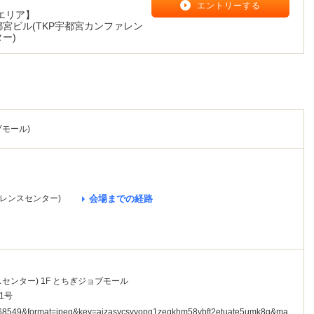
エントリーする
エリア】
都宮ビル(TKP宇都宮カンファレン
ー)
モール)
ァレンスセンター)
会場までの経路
センター) 1F とちぎジョブモール
1号