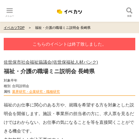
メニュー
検索
イベカツTOP
福祉・介護の職場ミニ説明会 長崎県
こちらのイベントは終了致しました。
佐世保市社会福祉協議会(佐世保福祉人材バンク)
福祉・介護の職場ミニ説明会 長崎県
対象卒年
種別
合同説明会
属性
業界研究・企業研究・職種研究
福祉のお仕事に関心のある方や、就職を希望する方を対象とした説
明会を開催します。施設・事業所の担当者の方に、求人票を見るだ
けではわからない、お仕事の気になることを等を直接聞くことがで
きる機会です。