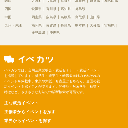
関西
大阪府
兵庫県
京都府
滋賀県
奈良県
和歌山県
四国
愛媛県
香川県
高知県
徳島県
中国
岡山県
広島県
島根県
鳥取県
山口県
九州・沖縄
福岡県
佐賀県
長崎県
熊本県
大分県
宮崎県
鹿児島県
沖縄県
イベカツでは、合同企業説明会・就活セミナー・就活イベント
を掲載しています。就活生・既卒生・転職者向けのそれぞれの
イベントを掲載中。東京や大阪、名古屋はもちろん、全国の就
活イベントを探すことができます。開催地・対象学生・種類・
特徴など、さまざまな方法での横断検索が可能です。
主な就活イベント
主催者からイベントを探す
業界からイベントを探す