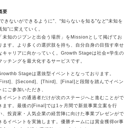
概要
“できないができるように”、“知らないを知る”など“未知を
既知”に変えていく。
「未知のジブンと出会う場所」をMissionとして掲げてお
ります。より多くの選択肢を持ち、自分自身の目指す幸せ
なキャリアに向かっていく。Growth Stageは社会×学生の
マッチングを最大化するサービスです。
Growthb Stageは選抜型イベントとなっております。
[First]、[Second]、[Third]、[Final]と段階を踏んでイベン
トにご参加いただき、
各イベントの通過者だけが次のステージへと進むことがで
きます。最後の[Final]では1ヶ月間で新規事業立案を行
い、投資家・人気企業の経営陣に向けた事業プレゼンがで
きるイベントを実施します。優勝チームには賞金獲得or事