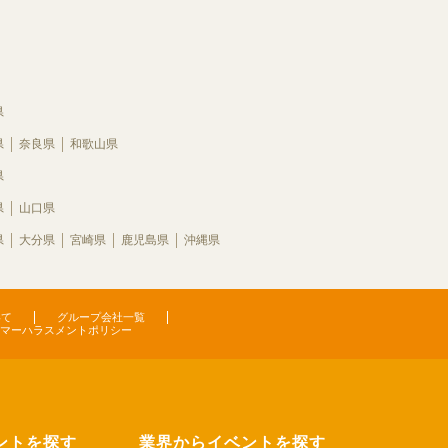
県
県
奈良県
和歌山県
県
県
山口県
県
大分県
宮崎県
鹿児島県
沖縄県
いて
グループ会社一覧
マーハラスメントポリシー
ントを探す
業界からイベントを探す