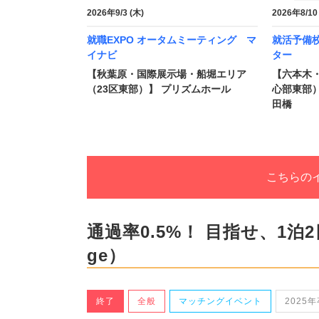
2026年9/3 (木)
2026年8/10
就職EXPO オータムミーティング マ
就活予備校
イナビ
ター
【秋葉原・国際展示場・船堀エリア
【六本木
（23区東部）】 プリズムホール
心部東部
田橋
こちらの
通過率0.5%！ 目指せ、1泊2
ge）
終了
全般
マッチングイベント
2025