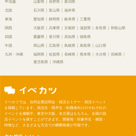
甲信越
山梨県
長野県
新潟県
北陸
石川県
富山県
福井県
東海
愛知県
静岡県
岐阜県
三重県
関西
大阪府
兵庫県
京都府
滋賀県
奈良県
和歌山県
四国
愛媛県
香川県
高知県
徳島県
中国
岡山県
広島県
島根県
鳥取県
山口県
九州・沖縄
福岡県
佐賀県
長崎県
熊本県
大分県
宮崎県
鹿児島県
沖縄県
イベカツでは、合同企業説明会・就活セミナー・就活イベント
を掲載しています。就活生・既卒生・転職者向けのそれぞれの
イベントを掲載中。東京や大阪、名古屋はもちろん、全国の就
活イベントを探すことができます。開催地・対象学生・種類・
特徴など、さまざまな方法での横断検索が可能です。