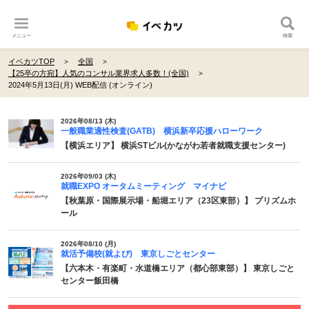
メニュー
検索
イベカツTOP
全国
【25卒の方宛】人気のコンサル業界求人多数！(全国)
2024年5月13日(月) WEB配信 (オンライン)
2026年08/13 (木)
一般職業適性検査(GATB) 横浜新卒応援ハローワーク
【横浜エリア】 横浜STビル(かながわ若者就職支援センター)
2026年09/03 (木)
就職EXPO オータムミーティング マイナビ
【秋葉原・国際展示場・船堀エリア（23区東部）】 プリズムホ
ール
2026年08/10 (月)
就活予備校(就よび) 東京しごとセンター
【六本木・有楽町・水道橋エリア（都心部東部）】 東京しごと
センター飯田橋