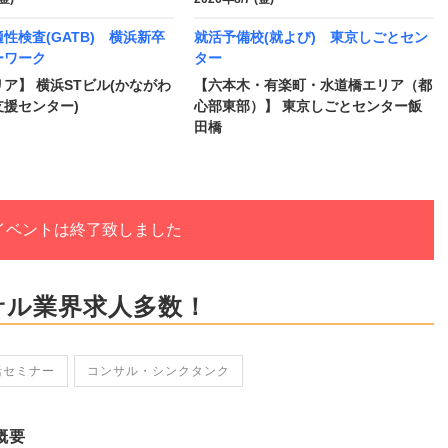
性検査(GATB) 横浜新卒
就活予備校(就よび) 東京しごとセン
ーワーク
ター
ア】 横浜STビル(かながわ
【六本木・有楽町・水道橋エリア（都
援センター)
心部東部）】 東京しごとセンター飯
田橋
イベントは終了致しました
サル業界求人多数！
活セミナー
コンサル・シンクタンク
概要