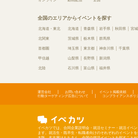
オンライン
動画配信
全国
全国のエリアからイベントを探す
北海道・東北
北海道
青森県
岩手県
秋田県
宮城
北関東
茨城県
栃木県
群馬県
首都圏
埼玉県
東京都
神奈川県
千葉県
甲信越
山梨県
長野県
新潟県
北陸
石川県
富山県
福井県
運営会社
お問い合わせ
イベント掲載依頼
行動ターゲティング広告について
コンプライアンスポリ
イベカツでは、合同企業説明会・就活セミナー・就活イベン
ます。就活生・既卒生・転職者向けのそれぞれのイベントを
大阪、名古屋はもちろん、全国の就活イベントを探すことが