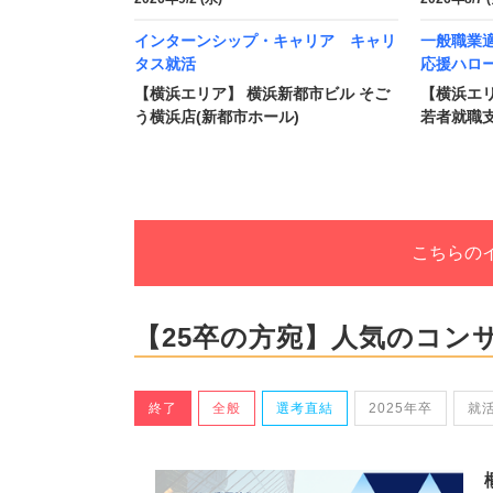
インターンシップ・キャリア キャリ
一般職業適
タス就活
応援ハロ
【横浜エリア】 横浜新都市ビル そご
【横浜エリ
う横浜店(新都市ホール)
若者就職支
こちらの
【25卒の方宛】人気のコン
終了
全般
選考直結
2025年卒
就