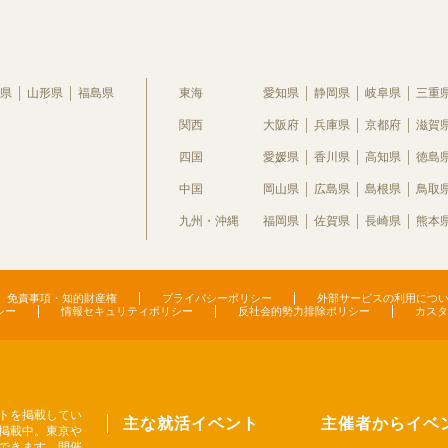
県
山形県
福島県
東海
愛知県
静岡県
岐阜県
三重
関西
大阪府
兵庫県
京都府
滋賀
四国
愛媛県
香川県
高知県
徳島
中国
岡山県
広島県
島根県
鳥取
九州・沖縄
福岡県
佐賀県
長崎県
熊本
免責事項・知的財産権
プライバシーポリシー
外部サービスの利用につ
シー
情報セキュリティポリシー
反社会的勢力排除ポリシー
カスタ
トを掲載してい
主な就活イベント
主催者からイベ
掲載中。東京や
できます。開催