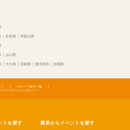
県
県
奈良県
和歌山県
県
県
山口県
県
大分県
宮崎県
鹿児島県
沖縄県
いて
グループ会社一覧
マーハラスメントポリシー
ントを探す
業界からイベントを探す