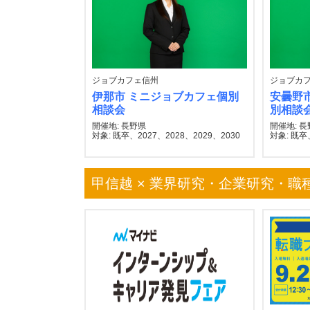
ジョブカフェ信州
ジョブカ
伊那市 ミニジョブカフェ個別
安曇野
相談会
別相談
開催地: 長野県
開催地: 
対象: 既卒、2027、2028、2029、2030
対象: 既卒
甲信越 × 業界研究・企業研究・職