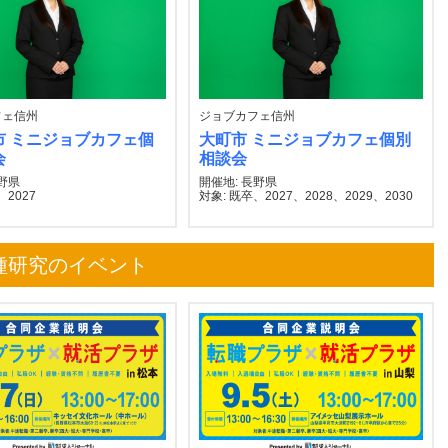
フェ信州
ジョブカフェ信州
市 ミニジョブカフェ個
大町市 ミニジョブカフェ個別
会
相談会
長野県
開催地: 長野県
、2027
対象: 既卒、2027、2028、2029、2030
種研究のイベント