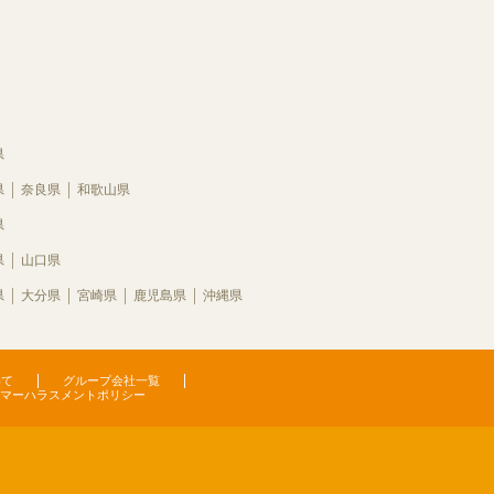
県
県
奈良県
和歌山県
県
県
山口県
県
大分県
宮崎県
鹿児島県
沖縄県
いて
グループ会社一覧
マーハラスメントポリシー