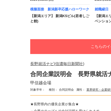
模擬面接 新潟新卒応援ハローワーク
就職縁日
【新潟エリア】 新潟KSビル(若者しご
【新潟エリ
と館)
ベンション
こちらのイ
長野就活ナビ(信濃毎日新聞社)
合同企業説明会 長野県就活
甲信越会場
対象卒年：
種別：
合同説明会
属性：
業界研究・企業研
★長野県内の優良企業が集合★