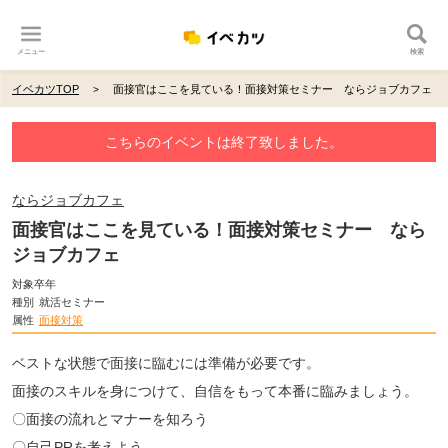
メニュー
検索
イベカツTOP
面接官はここを見ている！面接対策セミナー ならジョブカフェ
こちらのイベントは終了致しました。
ならジョブカフェ
面接官はここを見ている！面接対策セミナー なら
ジョブカフェ
対象卒年
種別
就活セミナー
属性
面接対策
ベストな状態で面接に臨むには準備が必要です。
面接のスキルを身につけて、自信をもって本番に臨みましょう。
〇面接の流れとマナーを知ろう
〇自己PRを考えよう