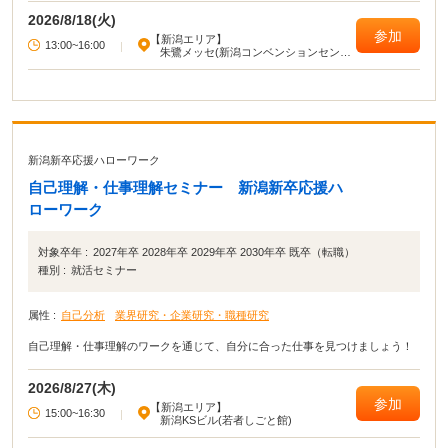
2026/8/18(火)
参加
【新潟エリア】
13:00~16:00
|
朱鷺メッセ(新潟コンベンションセンタ
ー)
新潟新卒応援ハローワーク
自己理解・仕事理解セミナー 新潟新卒応援ハ
ローワーク
対象卒年 :
2027年卒 2028年卒 2029年卒 2030年卒 既卒（転職）
種別 :
就活セミナー
属性 :
自己分析
業界研究・企業研究・職種研究
自己理解・仕事理解のワークを通じて、自分に合った仕事を見つけましょう！
2026/8/27(木)
参加
【新潟エリア】
15:00~16:30
|
新潟KSビル(若者しごと館)