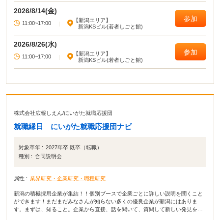
2026/8/14(金)
参加
【新潟エリア】
11:00~17:00
|
新潟KSビル(若者しごと館)
2026/8/26(水)
参加
【新潟エリア】
11:00~17:00
|
新潟KSビル(若者しごと館)
株式会社広報しえん
/
にいがた就職応援団
就職縁日 にいがた就職応援団ナビ
対象卒年 :
2027年卒 既卒（転職）
種別 :
合同説明会
属性 :
業界研究・企業研究・職種研究
新潟の積極採用企業が集結！！個別ブースで企業ごとに詳しい説明を聞くこと
ができます！まだまだみなさんが知らない多くの優良企業が新潟にはありま
す。まずは、知ること。企業から直接、話を聞いて、質問して新しい発見を積
み上げていきましょう！