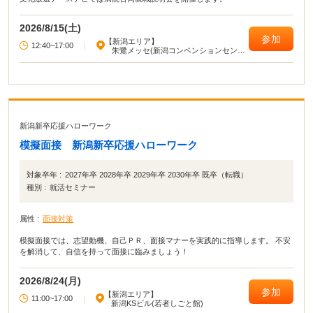
2026/8/15(土)
参加
【新潟エリア】
12:40~17:00
|
朱鷺メッセ(新潟コンベンションセンタ
ー)
新潟新卒応援ハローワーク
模擬面接 新潟新卒応援ハローワーク
対象卒年 :
2027年卒 2028年卒 2029年卒 2030年卒 既卒（転職）
種別 :
就活セミナー
属性 :
面接対策
模擬面接では、志望動機、自己ＰＲ、面接マナーを実践的に指導します。 不安
を解消して、自信を持って面接に臨みましょう！
2026/8/24(月)
参加
【新潟エリア】
11:00~17:00
|
新潟KSビル(若者しごと館)