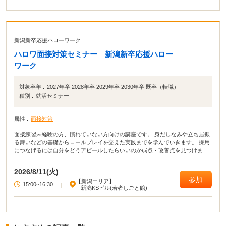
新潟新卒応援ハローワーク
ハロワ面接対策セミナー 新潟新卒応援ハロー
ワーク
対象卒年 :
2027年卒 2028年卒 2029年卒 2030年卒 既卒（転職）
種別 :
就活セミナー
属性 :
面接対策
面接練習未経験の方、慣れていない方向けの講座です。 身だしなみや立ち居振
る舞いなどの基礎からロールプレイを交えた実践までを学んでいきます。 採用
につなげるには自分をどうアピールしたらいいのか弱点・改善点を見つけまし
ょう。
2026/8/11(火)
参加
【新潟エリア】
15:00~16:30
|
新潟KSビル(若者しごと館)