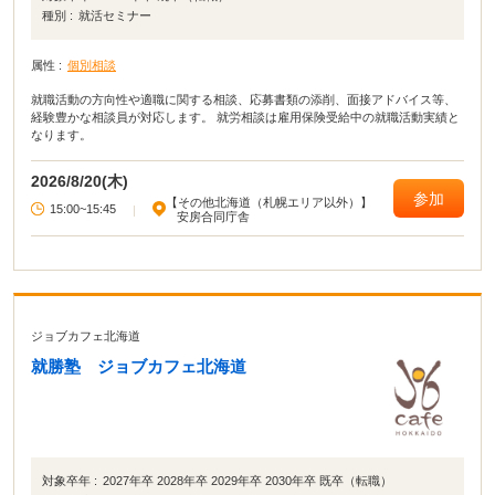
種別 :
就活セミナー
属性 :
個別相談
就職活動の方向性や適職に関する相談、応募書類の添削、面接アドバイス等、
経験豊かな相談員が対応します。 就労相談は雇用保険受給中の就職活動実績と
なります。
2026/8/20(木)
参加
【その他北海道（札幌エリア以外）】
15:00~15:45
|
安房合同庁舎
ジョブカフェ北海道
就勝塾 ジョブカフェ北海道
対象卒年 :
2027年卒 2028年卒 2029年卒 2030年卒 既卒（転職）