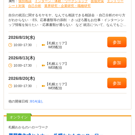
属性 :
個別相談
インターン・体験・ワークショップ
面接対策
エントリー
シート対策
自己分析
業界研究・企業研究・職種研究
自分の就活に関するモヤモヤ、なんでも相談できる相談会 ・自己分析のやり方
がわからない ・ES、応募書類等の添削 ・さっぽろ圏もお仕事・インターンシ
ップ情報を知りたい ・応募書類が通らない など 就活について、なんでもご相
談ください。
2026/8/19(水)
参加
【札幌エリア】
10:00~17:30
|
WEB配信
2026/8/13(木)
参加
【札幌エリア】
10:00~17:30
|
WEB配信
2026/8/20(木)
参加
【札幌エリア】
10:00~17:30
|
WEB配信
他の開催日程 :
8/14(金),
オンライン
札幌わかものハローワーク