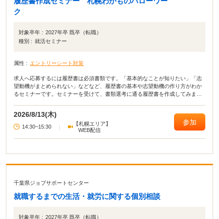
履歴書作成セミナー 札幌わかものハローワー
ク
対象卒年 :
2027年卒 既卒（転職）
種別 :
就活セミナー
属性 :
エントリーシート対策
求人へ応募するには履歴書は必須書類です。「基本的なことが知りたい」「志
望動機がまとめられない」などなど、履歴書の基本や志望動機の作り方がわか
るセミナーです。セミナーを受けて、書類選考に通る履歴書を作成してみまし
ょう。
2026/8/13(木)
参加
【札幌エリア】
14:30~15:30
|
WEB配信
千葉県ジョブサポートセンター
就職するまでの生活・就労に関する個別相談
対象卒年 :
2027年卒 既卒（転職）