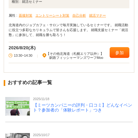
種別 :
就活セミナー
属性 :
面接対策
エントリーシート対策
自己分析
就活マナー
北海道内のジョブカフェ・サロンで毎月実施しているセミナーです。 就職活動
に役立つ多彩なカリキュラムで皆さんを応援します。 就職支援セミナー「就活
塾」に参加して、就職を勝ち取ろう！
2026/8/20(木)
参加
【その他北海道（札幌エリア以外）】
13:30~14:30
|
釧路フィッシャーマンズワーフMoo
おすすめの記事一覧
2025/11/18
【ミーツカンパニーの評判・口コミ】どんなイベン
ト？参加者の「体験レポート」つき
2025/10/17