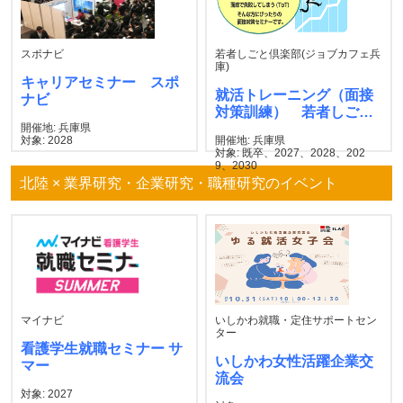
スポナビ
若者しごと倶楽部(ジョブカフェ兵
庫)
キャリアセミナー スポ
就活トレーニング（面接
ナビ
対策訓練） 若者しごと
開催地: 兵庫県
倶楽部
対象: 2028
開催地: 兵庫県
対象: 既卒、2027、2028、202
9、2030
北陸 × 業界研究・企業研究・職種研究のイベント
マイナビ
いしかわ就職・定住サポートセン
ター
看護学生就職セミナー サ
いしかわ女性活躍企業交
マー
流会
対象: 2027