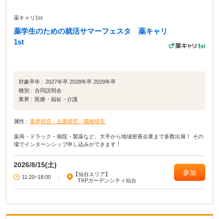
薬キャリ1st
薬学生のための就活サマーフェスタ 薬キャリ
1st
対象卒年 :
2027年卒 2028年卒 2029年卒
種別 :
合同説明会
業界 :
医療・福祉・介護
属性 :
業界研究・企業研究・職種研究
薬局・ドラック・病院・製薬など、大手から地域密着企業まで多数出展！ その
場でインターンシップ申し込みができます！
2026/8/15(土)
参加
【仙台エリア】
11:20~18:00
|
TKPガーデンシティ仙台