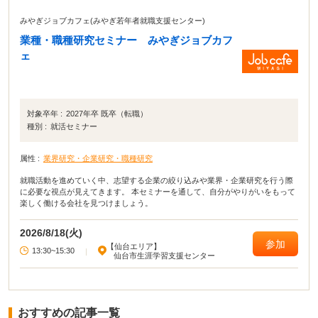
みやぎジョブカフェ(みやぎ若年者就職支援センター)
業種・職種研究セミナー みやぎジョブカフ
ェ
対象卒年 :
2027年卒 既卒（転職）
種別 :
就活セミナー
属性 :
業界研究・企業研究・職種研究
就職活動を進めていく中、志望する企業の絞り込みや業界・企業研究を行う際
に必要な視点が見えてきます。 本セミナーを通して、自分がやりがいをもって
楽しく働ける会社を見つけましょう。
2026/8/18(火)
参加
【仙台エリア】
13:30~15:30
|
仙台市生涯学習支援センター
おすすめの記事一覧