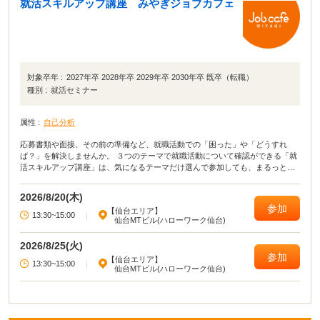
就活スキルアップ講座 みやぎジョブカフェ
明会ブースには就活生が集中しがちだと思いました。
対象卒年 :
2027年卒 2028年卒 2029年卒 2030年卒 既卒（転職）
種別 :
就活セミナー
属性 :
自己分析
応募書類や面接、その前の準備など、就職活動での「困った」や「どうすれ
ば？」を解決しませんか。 ３つのテーマで就職活動について確認ができる「就
活スキルアップ講座」は、気になるテーマだけ選んで参加しても、まるっと３
テーマ参加してもどちらもOK！ ぜひご参加・ご活用ください。
2026/8/20(木)
参加
【仙台エリア】
13:30~15:00
|
仙台MTビル(ハローワーク仙台)
2026/8/25(火)
参加
【仙台エリア】
13:30~15:00
|
仙台MTビル(ハローワーク仙台)