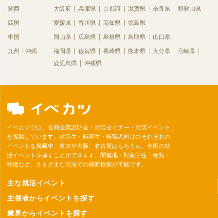
関西
大阪府
兵庫県
京都府
滋賀県
奈良県
和歌山県
四国
愛媛県
香川県
高知県
徳島県
中国
岡山県
広島県
島根県
鳥取県
山口県
九州・沖縄
福岡県
佐賀県
長崎県
熊本県
大分県
宮崎県
鹿児島県
沖縄県
イベカツでは、合同企業説明会・就活セミナー・就活イベント
を掲載しています。就活生・既卒生・転職者向けのそれぞれの
イベントを掲載中。東京や大阪、名古屋はもちろん、全国の就
活イベントを探すことができます。開催地・対象学生・種類・
特徴など、さまざまな方法での横断検索が可能です。
主な就活イベント
主催者からイベントを探す
業界からイベントを探す