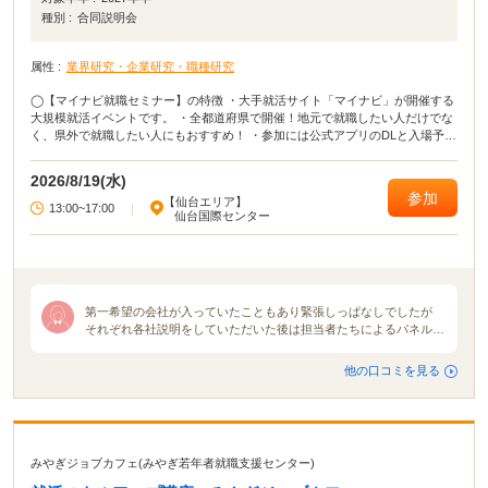
種別 :
合同説明会
属性 :
業界研究・企業研究・職種研究
◯【マイナビ就職セミナー】の特徴 ・大手就活サイト「マイナビ」が開催する
大規模就活イベントです。 ・全都道府県で開催！地元で就職したい人だけでな
く、県外で就職したい人にもおすすめ！ ・参加には公式アプリのDLと入場予約
が必要となります。 ・当日は会場でQRコードを表示するだけで入場可能で
す。 ◯イベカツ編集部review 主要都市だけではなく、全都道府県でおこな
2026/8/19(水)
われる貴重な就活イベント！ 「田舎に住んでいてなかなか就活イベントに参加
参加
【仙台エリア】
できない」「地元の企業が集まるイベントに参加したい」という方は、ぜひマ
13:00~17:00
|
仙台国際センター
イナビ就職セミナーに参加してください！ イベントによっては、入場予約特典
が貰えたり講座に参加したりできます。 就活イベントの中でも有名＆大規模な
イベントなので、参加して損はないでしょう！
第一希望の会社が入っていたこともあり緊張しっぱなしでしたが
それぞれ各社説明をしていただいた後は担当者たちによるパネルデ
ィスカッションが開催されました。各社説明は10分ずつくらい。普
通の説明会でしたらもっとたっぷり時間をかけて説明をしてくれる
他の口コミを見る
のですが、今回は会社の魅力などを伝えてもらものなので参加した
私たちは「え？もう終わり？」と思いました。ですがパネルディス
カッションを通して各者人事の本音を知り、そしてそこから見えて
くる各社の色や使命、魅力を感じられました。 合同説明会の雰囲
気は地域や会社地区主催企業によって全然違うと感じました。就活
みやぎジョブカフェ(みやぎ若年者就職支援センター)
が解禁される月初に行う合同説明会が1番活気で溢れていたと思い
ます。規模も大きかったですまた名前が知られている大手企業の説