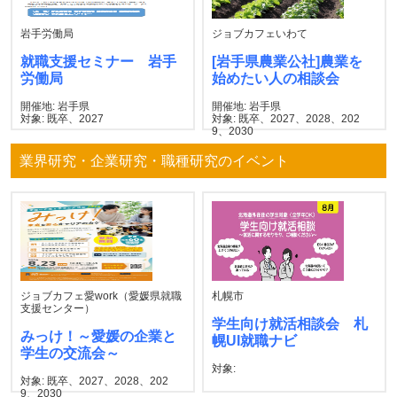
岩手労働局
ジョブカフェいわて
就職支援セミナー 岩手
[岩手県農業公社]農業を
労働局
始めたい人の相談会
開催地: 岩手県
開催地: 岩手県
対象: 既卒、2027
対象: 既卒、2027、2028、202
9、2030
業界研究・企業研究・職種研究のイベント
ジョブカフェ愛work（愛媛県就職
札幌市
支援センター）
学生向け就活相談会 札
みっけ！～愛媛の企業と
幌UI就職ナビ
学生の交流会～
対象:
対象: 既卒、2027、2028、202
9、2030