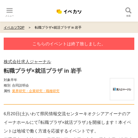
メニュー
検索
イベカツTOP
転職プラザ×就活プラザ in 岩手
こちらのイベントは終了致しました。
株式会社求人ジャーナル
転職プラザ×就活プラザ in 岩手
対象卒年
種別
合同説明会
属性
業界研究・企業研究・職種研究
6月20日(土)いわて県民情報交流センターキオクシアアイーナのア
イーナホールにて｢転職プラザ×就活プラザ｣を開催します！本イベ
ントは地域で働く方達を応援するイベントです。