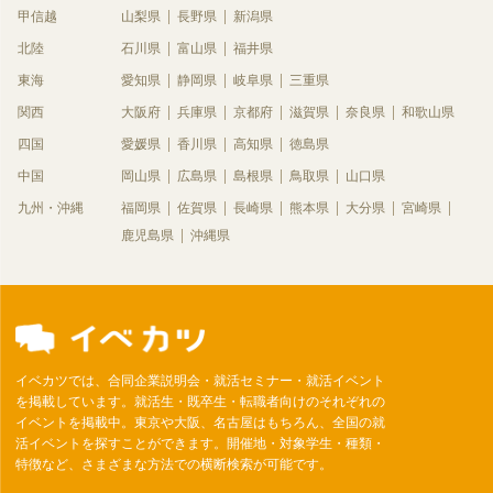
甲信越
山梨県
長野県
新潟県
北陸
石川県
富山県
福井県
東海
愛知県
静岡県
岐阜県
三重県
関西
大阪府
兵庫県
京都府
滋賀県
奈良県
和歌山県
四国
愛媛県
香川県
高知県
徳島県
中国
岡山県
広島県
島根県
鳥取県
山口県
九州・沖縄
福岡県
佐賀県
長崎県
熊本県
大分県
宮崎県
鹿児島県
沖縄県
イベカツでは、合同企業説明会・就活セミナー・就活イベント
を掲載しています。就活生・既卒生・転職者向けのそれぞれの
イベントを掲載中。東京や大阪、名古屋はもちろん、全国の就
活イベントを探すことができます。開催地・対象学生・種類・
特徴など、さまざまな方法での横断検索が可能です。